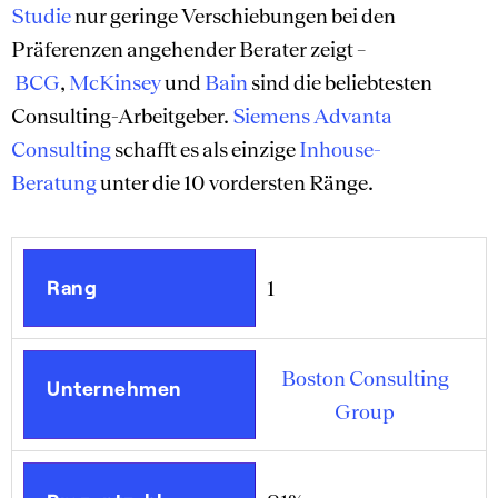
Studie
nur geringe Verschiebungen bei den
Präferenzen angehender Berater zeigt –
BCG
,
McKinsey
und
Bain
sind die beliebtesten
Consulting-Arbeitgeber.
Siemens Advanta
Consulting
schafft es als einzige
Inhouse-
Beratung
unter die 10 vordersten Ränge.
Rang
1
Boston Consulting
Unternehmen
Group