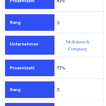
Prozentzahl
81%
Rang
2
McKinsey &
Unternehmen
Company
Prozentzahl
77%
Rang
3