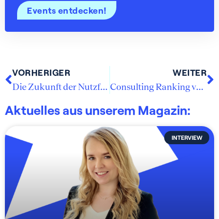
Events entdecken!
VORHERIGER
WEITER
Die Zukunft der Nutzfahrzeugbranche
Consulting Ranking von Lünendonk
Aktuelles aus unserem Magazin:
INTERVIEW