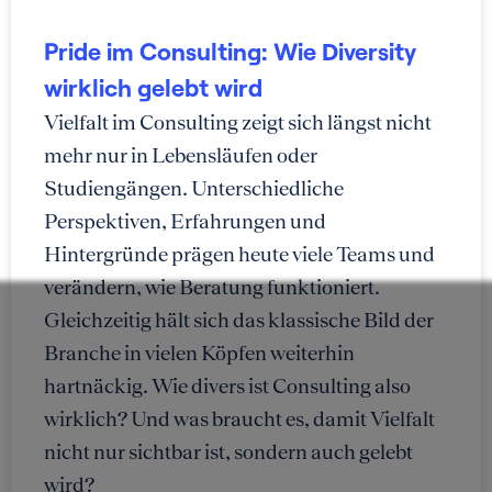
Pride im Consulting: Wie Diversity
wirklich gelebt wird
Vielfalt im Consulting zeigt sich längst nicht
mehr nur in Lebensläufen oder
Studiengängen. Unterschiedliche
Perspektiven, Erfahrungen und
Hintergründe prägen heute viele Teams und
verändern, wie Beratung funktioniert.
Gleichzeitig hält sich das klassische Bild der
Branche in vielen Köpfen weiterhin
hartnäckig. Wie divers ist Consulting also
wirklich? Und was braucht es, damit Vielfalt
nicht nur sichtbar ist, sondern auch gelebt
wird?