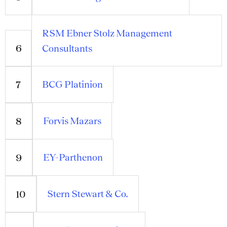
RSM Ebner Stolz Management
6
Consultants
BCG Platinion
7
Forvis Mazars
8
EY-Parthenon
9
Stern Stewart & Co.
10