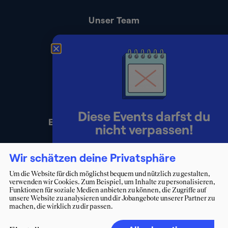
Unser Team
Kontakt
Presse
Impressum
Datenschutz
Diese Events darfst du
Erklärung zur Barrierefreiheit
nicht verpassen!
Lerne Berater:innen persönlich
Wir schätzen deine Privatsphäre
kennen und starte deinen Weg ins
Um die Website für dich möglichst bequem und nützlich zu gestalten,
verwenden wir Cookies. Zum Beispiel, um Inhalte zu personalisieren,
Consulting.
Funktionen für soziale Medien anbieten zu können, die Zugriffe auf
unsere Website zu analysieren und dir Jobangebote unserer Partner zu
machen, die wirklich zu dir passen.
Zum Eventkalender