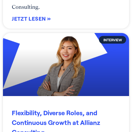
Consulting.
JETZT LESEN »
INTERVIEW
Flexibility, Diverse Roles, and
Continuous Growth at Allianz
Consulting