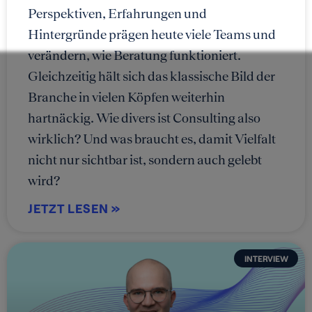
Perspektiven, Erfahrungen und
Hintergründe prägen heute viele Teams und
verändern, wie Beratung funktioniert.
Gleichzeitig hält sich das klassische Bild der
Branche in vielen Köpfen weiterhin
hartnäckig. Wie divers ist Consulting also
wirklich? Und was braucht es, damit Vielfalt
nicht nur sichtbar ist, sondern auch gelebt
wird?
JETZT LESEN »
INTERVIEW