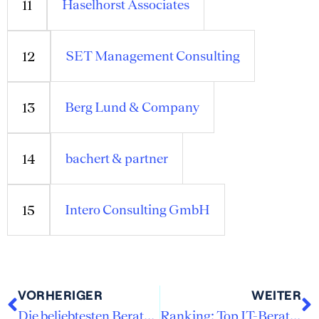
Haselhorst Associates
11
SET Management Consulting
12
Berg Lund & Company
13
bachert & partner
14
Intero Consulting GmbH
15
VORHERIGER
WEITER
Die beliebtesten Beratungen auf SQUEAKER für das SoSe 26
Ranking: Top IT-Beratungen für das SoSe 26