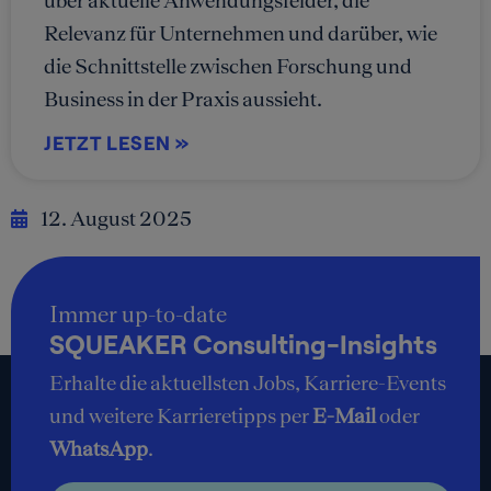
Relevanz für Unternehmen und darüber, wie
die Schnittstelle zwischen Forschung und
Business in der Praxis aussieht.
JETZT LESEN »
12. August 2025
Immer up-to-date
SQUEAKER Consulting-Insights
Erhalte die aktuellsten Jobs, Karriere-Events
und weitere Karrieretipps per
E-Mail
oder
WhatsApp
.