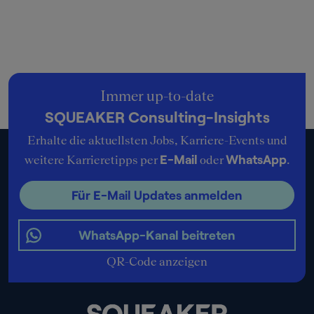
Immer up-to-date
SQUEAKER Consulting-Insights
Erhalte die aktuellsten Jobs, Karriere-Events und
E-Mail
WhatsApp
weitere Karrieretipps per
oder
.
Für E-Mail Updates anmelden
WhatsApp-Kanal beitreten
QR-Code anzeigen