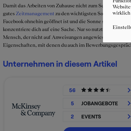
Funktion
Damit das Arbeiten von Zuhause nicht zum Schauplatz fei
Website 
wirklich
gutes
Zeitmanagement
zu den wichtigsten Soft Skills, d
Facebook ohnehin geöffnet ist und die Sonne so herrlich s
Einstel
konzentriere dich auf eine Sache. Nur so nutzt du Arbeitsze
Mensch, der nicht auf Anweisungen angewiesen ist und sei
Eigenschaften, mit denen du auch im Bewerbungsgespräch
Unternehmen in diesem Artikel
56
5
JOBANGEBOTE
2
EVENTS