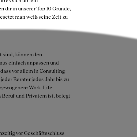
ob es sich um ein
en dir in unserer Top 10 Gründe,
esetzt man weiß seine Zeit zu
t sind, können den
hmus einfach anpassen und
 dass vor allem in Consulting
 jeder Berater jedes Jahr bis zu
usgewogenere Work-Life-
Beruf und Privatem ist, belegt
hzeitig vor Geschäftsschluss