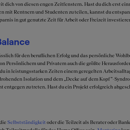
it dich von diesen engen Zeitfenstern. Hast du dich erst ei
 mit Rentnern und Studenten zu teilen, kannst du entspann
rnis in gut genutzte Zeit für Arbeit oder Freizeit investier
-Balance
ässlich für den beruflichen Erfolg und das persönliche Woh
 von Persönlichem und Privatem auch die größte Herausforde
s du in leistungsstarken Zeiten einem geregelten Arbeitsallta
r drohenden Isolation und dem „Decke auf dem Kopf“-Syndr
tgegen zu treten. Hast du ein Projekt erfolgreich abgeschl
 die
Selbstständigkeit
oder die Teilzeit als Berater oder Ban
h Teilzeitmodelle für das Home Office sein.
Mentoring
kann