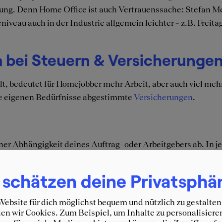
stung. Denn Home Office ist auch Vertrauenssache: Stefan 
veau auch in der Industrie allgemein leichter – z.B. Freitags
 bei Steuern & Versicherunge
lt, bedeutet für Homejobber mehr Arbeit, aber auch viel me
die eigenen Bedürfnisse abgestimmte
Versicherungen
.
er Abhängigkeit deines Auftrag- oder Arbeitgebers ab. In je
n du ein Projekt oder einen Auftrag abschließt. Festgefahre
nnt das Home Office nicht. Damit gelingt es dir deine Arb
 schätzen deine Privatsphä
chen keiner so genau wie du.
ebsite für dich möglichst bequem und nützlich zu gestalten
ndige Organisationstalente
n wir Cookies. Zum Beispiel, um Inhalte zu personalisiere