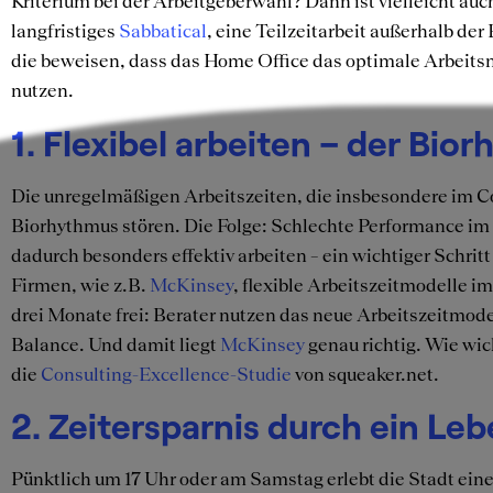
Kriterium bei der Arbeitgeberwahl? Dann ist vielleicht auc
langfristiges
Sabbatical
, eine Teilzeitarbeit außerhalb de
die beweisen, dass das Home Office das optimale Arbeitsm
nutzen.
1. Flexibel arbeiten – der Bi
Die unregelmäßigen Arbeitszeiten, die insbesondere im Co
Biorhythmus stören. Die Folge: Schlechte Performance im
dadurch besonders effektiv arbeiten – ein wichtiger Schrit
Firmen, wie z.B.
McKinsey
, flexible Arbeitszeitmodelle 
drei Monate frei: Berater nutzen das neue Arbeitszeitmode
Balance. Und damit liegt
McKinsey
genau richtig. Wie wic
die
Consulting-Excellence-Studie
von squeaker.net.
2. Zeitersparnis durch ein Le
Pünktlich um 17 Uhr oder am Samstag erlebt die Stadt ein