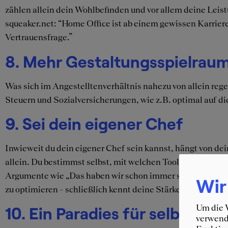
zählen allein dein Wohlbefinden und vor allem deine Lei
squeaker.net: “Home Office ist ab einem gewissen Karriereni
Vertrauensfrage.”
8. Mehr Gestaltungsspielraum
Was sich im Angestelltenverhältnis nahezu von allein rege
Steuern und Sozialversicherungen, wie z.B. optimal auf 
9. Sei dein eigener Chef
Inwieweit du dein eigener Chef sein kannst, hängt von dein
allein. Du bestimmst selbst, mit welchen Tools und Mittel
Argumente wie „Das haben wir schon immer so gemacht“ ke
Wir
zu optimieren – schließlich kennt deine Stärken und Schwä
Um die W
10. Ein Paradies für selbststä
verwende