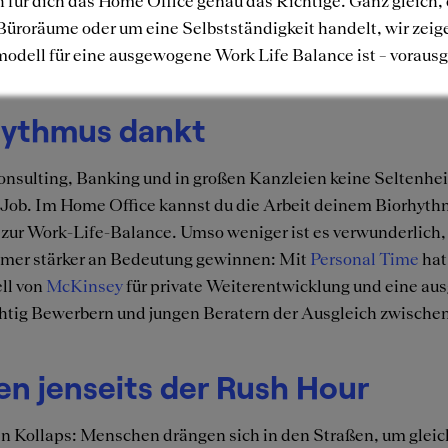
h für dich das Home Office genau das Richtige. Ganz gleich, 
r Büroräume oder um eine Selbstständigkeit handelt, wir zeig
odell für eine ausgewogene Work Life Balance ist – vorausg
orhythmus dankt
nsulting, Banking und in großen Kanzleien keine Seltenhei
 Job. Im Home Office kannst du die Arbeit deinem Biorhyt
t zur Work-Life-Balance. Umso weniger ist es verwunderlich,
immer stärker an Bedeutung gewinnen: Mit
Personal Time
hat
ll von
McKinsey
für private Weiterentwicklung und eine a
htig Bewerbern und jungen Beratern der Ausgleich zwischen 
ben jenseits der Rush Hour
en Kollaps: Menschen drängen sich in den Straßen, um gleic