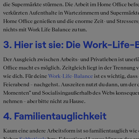
die Supermärkte stürmen. Die Arbeit im Home Office befre
verkürzten Aufenthalte in Wartezimmern und Supermärkten
Home Office genießen und die enorme Zeit- und Stresserspa
nichts mit Work Life Balance zu tun.
3. Hier ist sie: Die Work-Life
Der Ausgleich zwischen Arbeits- und Privatleben ist unerl
Office macht es möglich. Zeitgleich liegt in der Trennung
wie dich. Für deine
Work-Life-Balance
ist es wichtig, das
Feierabend – nachgehst. Auszeiten nutzt du dann, um de
Momenten“ und Socialisingaußerhalb des Webs konsequent en
nehmen – aber bitte nicht zu Hause.
4. Familientauglichkeit
Kaum eine andere Arbeitsform ist so familientauglich wie
Neben
Sabbaticals
bzw. Educational Leaves können das auc