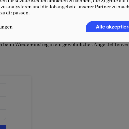
en für soziale Medien anbieten zu können, die Zugriffe auf 
nsten Prokrastinierens wird gehören Selbstständigkeit, Or
zu analysieren und dir Jobangebote unserer Partner zu mach
 zu dir passen.
ie man mit ins Home Office bringen muss. Auch wenn die Was
cheint – lasse dich von den vielen Ablenkungen deiner Wohn
Alle akzeptie
lungen
it und Freizeit effektiv. Der optimale – und glückliche – Hom
ne Ergebnisse nicht ständig rückkoppeln muss. Gleichzeiti
 beim Wiedereinstieg in ein gewöhnliches Angestelltenver