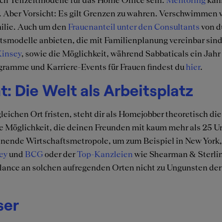
n. Aber Vorsicht: Es gilt Grenzen zu wahren. Verschwimmen 
milie. Auch um den
Frauenanteil unter den Consultants
von d
itsmodelle anbieten, die mit Familienplanung vereinbar sin
Kinsey
, sowie die Möglichkeit, während Sabbaticals ein Ja
ogramme und Karriere-Events für Frauen findest du
hier
.
t: Die Welt als Arbeitsplatz
chen Ort fristen, steht dir als Homejobber theoretisch die 
ge Möglichkeit, die deinen Freunden mit kaum mehr als 25 U
annende Wirtschaftsmetropole, um zum Beispiel in New York
ey
und
BCG
oder der
Top-Kanzleien
wie Shearman & Sterlin
lance an solchen aufregenden Orten nicht zu Ungunsten der 
ser