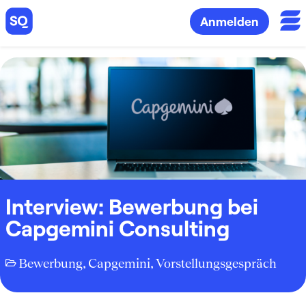
Anmelden
Interview: Bewerbung bei
Capgemini Consulting
Bewerbung
,
Capgemini
,
Vorstellungsgespräch