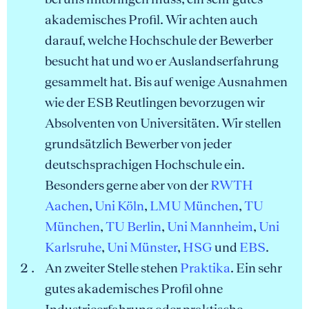
akademisches Profil. Wir achten auch
darauf, welche Hochschule der Bewerber
besucht hat und wo er Auslandserfahrung
gesammelt hat. Bis auf wenige Ausnahmen
wie der ESB Reutlingen bevorzugen wir
Absolventen von Universitäten. Wir stellen
grundsätzlich Bewerber von jeder
deutschsprachigen Hochschule ein.
Besonders gerne aber von der
RWTH
Aachen
,
Uni Köln
,
LMU München
,
TU
München
,
TU Berlin
,
Uni Mannheim
,
Uni
Karlsruhe
,
Uni Münster
,
HSG
und
EBS
.
An zweiter Stelle stehen
Praktika
. Ein sehr
gutes akademisches Profil ohne