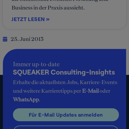
Business in der Praxis aussieht.
JETZT LESEN »
25. Juni 2013
Immer up-to-date
SQUEAKER Consulting-Insights
Erhalte die aktuellsten Jobs, Karriere-Events
und weitere Karrieretipps per
E-Mail
oder
WhatsApp
.
Für E-Mail Updates anmelden