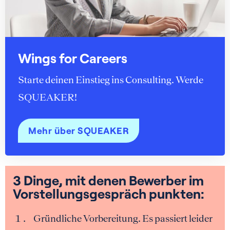
Wings for Careers
Starte deinen Einstieg ins Consulting. Werde
SQUEAKER!
Mehr über SQUEAKER
3 Dinge, mit denen Bewerber im
Vorstellungsgespräch punkten:
Gründliche Vorbereitung. Es passiert leider