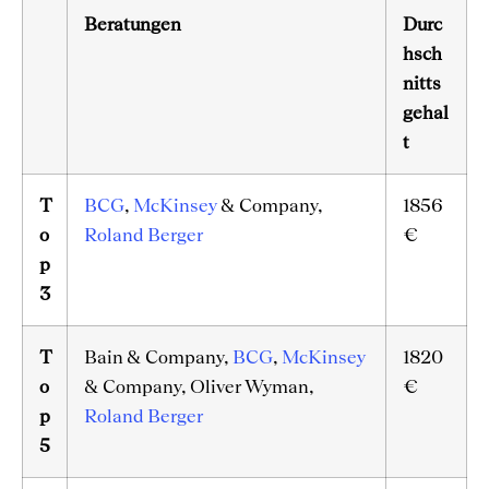
Beratungen
Durc
hsch
nitts
gehal
t
T
BCG
,
McKinsey
& Company,
1856
o
Roland Berger
€
p
3
T
Bain & Company,
BCG
,
McKinsey
1820
o
& Company, Oliver Wyman,
€
p
Roland Berger
5