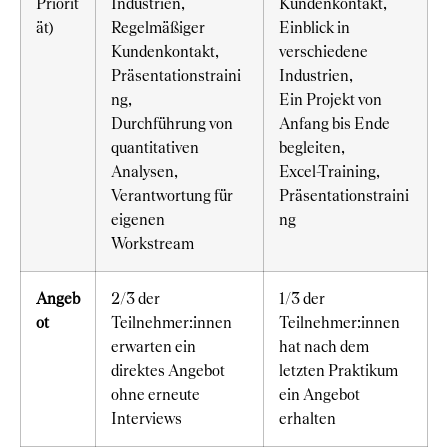
Priorit
Industrien,
Kundenkontakt,
ät)
Regelmäßiger
Einblick in
Kundenkontakt,
verschiedene
Präsentationstraini
Industrien,
ng,
Ein Projekt von
Durchführung von
Anfang bis Ende
quantitativen
begleiten,
Analysen,
Excel-Training,
Verantwortung für
Präsentationstraini
eigenen
ng
Workstream
Angeb
2/3 der
1/3 der
ot
Teilnehmer:innen
Teilnehmer:innen
erwarten ein
hat nach dem
direktes Angebot
letzten Praktikum
ohne erneute
ein Angebot
Interviews
erhalten