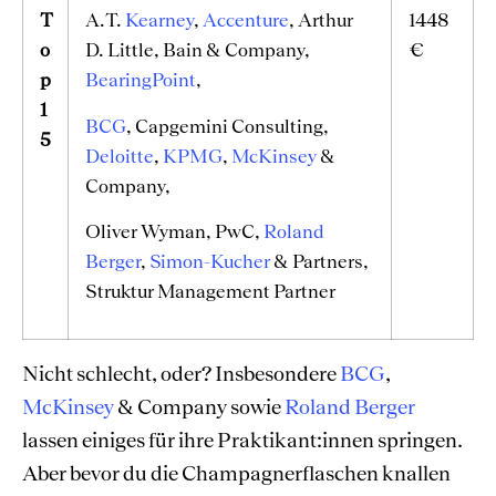
T
A.T.
Kearney
,
Accenture
, Arthur
1448
o
D. Little, Bain & Company,
€
p
BearingPoint
,
1
BCG
, Capgemini Consulting,
5
Deloitte
,
KPMG
,
McKinsey
&
Company,
Oliver Wyman, PwC,
Roland
Berger
,
Simon-Kucher
& Partners,
Struktur Management Partner
Nicht schlecht, oder? Insbesondere
BCG
,
McKinsey
& Company sowie
Roland Berger
lassen einiges für ihre Praktikant:innen springen.
Aber bevor du die Champagnerflaschen knallen