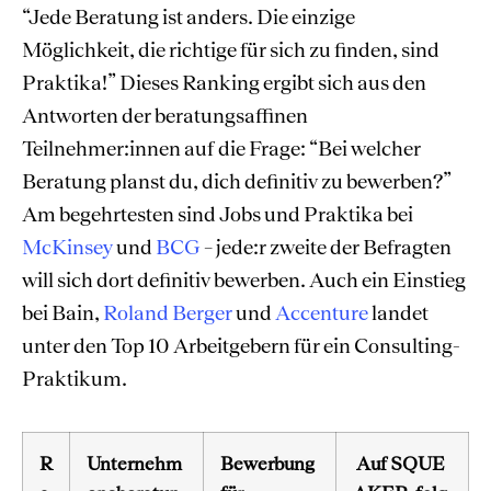
“Jede Beratung ist anders. Die einzige
Möglichkeit, die richtige für sich zu finden, sind
Praktika!” Dieses Ranking ergibt sich aus den
Antworten der beratungsaffinen
Teilnehmer:innen auf die Frage: “Bei welcher
Beratung planst du, dich definitiv zu bewerben?”
Am begehrtesten sind Jobs und Praktika bei
McKinsey
und
BCG
– jede:r zweite der Befragten
will sich dort definitiv bewerben. Auch ein Einstieg
bei Bain,
Roland Berger
und
Accenture
landet
unter den Top 10 Arbeitgebern für ein Consulting-
Praktikum.
R
Unternehm
Bewerbung
Auf SQUE