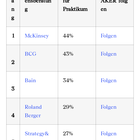
a
ensberatun
für
AKER folg
n
g
Praktikum
en
g
1
McKinsey
44%
Folgen
BCG
43%
Folgen
2
Bain
34%
Folgen
3
Roland
29%
Folgen
4
Berger
Strategy&
27%
Folgen