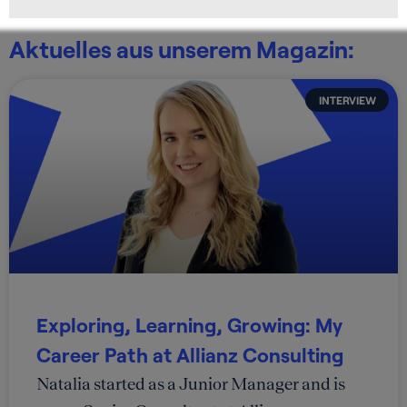
Aktuelles aus unserem Magazin:
INTERVIEW
Exploring, Learning, Growing: My
Career Path at Allianz Consulting
Natalia started as a Junior Manager and is