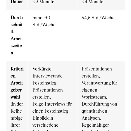
Dauer
≤ 3 Monate
≤ 4 Monate
Durch
mind. 60
54,5 Std./Woche
schnit
Std./Woche
tl.
Arbeit
szeite
n
Kriteri
Verkürzte
Präsentationen
en
Interviewrunde
erstellen,
Arbeit
Festeinstieg,
Verantwortung für
geber
Präsentationen
eigenen
wahl
erstellen,
Workstream,
(in der
Folge-Interviews für
Durchführung von
Reihe
einen Festeinstieg,
quantitativen
nfolge
Einblick in
Analysen,
ihrer
verschiedene
Regelmäßiger