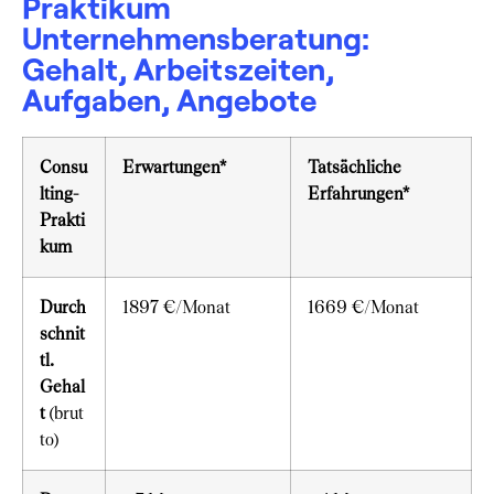
Praktikum
Unternehmensberatung:
Gehalt, Arbeitszeiten,
Aufgaben, Angebote
Consu
Erwartungen*
Tatsächliche
lting-
Erfahrungen*
Prakti
kum
Durch
1897 €/Monat
1669 €/Monat
schnit
tl.
Gehal
t
(brut
to)