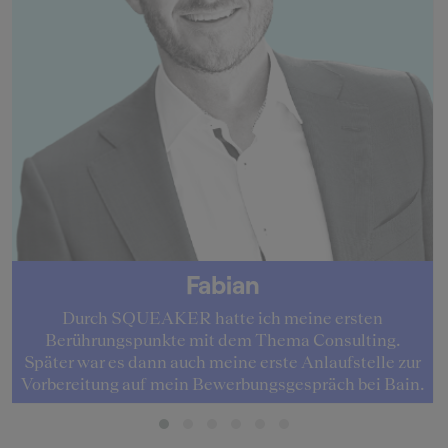
Fabian
Durch SQUEAKER hatte ich meine ersten
Berührungspunkte mit dem Thema Consulting.
Später war es dann auch meine erste Anlaufstelle zur
Vorbereitung auf mein Bewerbungsgespräch bei Bain.