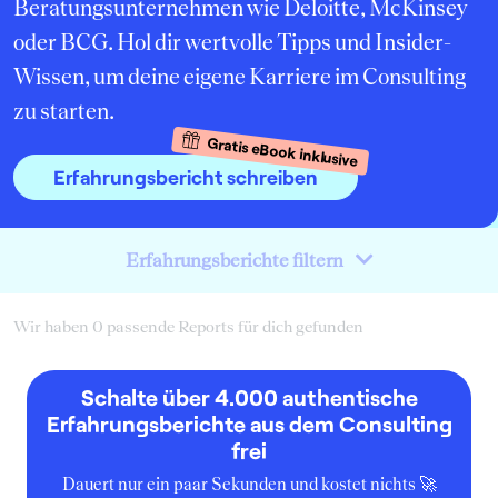
Beratungsunternehmen wie Deloitte, McKinsey
oder BCG. Hol dir wertvolle Tipps und Insider-
Wissen, um deine eigene Karriere im Consulting
zu starten.
Gratis eBook inklusive
Erfahrungsbericht schreiben
Erfahrungsberichte filtern
Wir haben 0 passende Reports für dich gefunden
Schalte über 4.000 authentische
Erfahrungsberichte aus dem Consulting
frei
Dauert nur ein paar Sekunden und kostet nichts 🚀