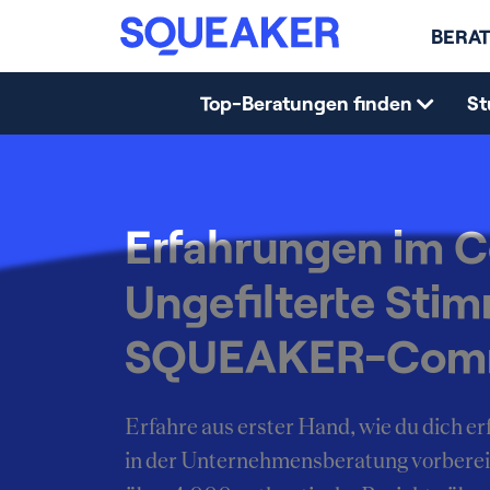
BERAT
Top-Beratungen finden
St
Erfahrungen im C
Ungefilterte Sti
SQUEAKER-Com
Erfahre aus erster Hand, wie du dich 
in der Unternehmensberatung vorberei