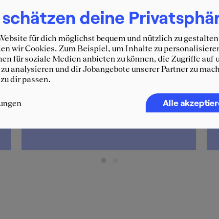
 schätzen deine Privatsphä
ebsite für dich möglichst bequem und nützlich zu gestalten
n wir Cookies. Zum Beispiel, um Inhalte zu personalisiere
Stella
en für soziale Medien anbieten zu können, die Zugriffe auf 
zu analysieren und dir Jobangebote unserer Partner zu mach
 zu dir passen.
Beim Event "Consulting for Women"
konnte ich mehrere Beratungen in
Einzelinterviews kennenlernen. Mit
Alle akzeptie
lungen
Detecon International und Horváth
finden jetzt weitere Gespräche statt.