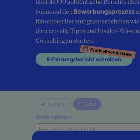
über 4.000 authentische Berichte übe
Bewerbungsprozess
Fokus auf den
u
führenden Beratungsunternehmen wie 
dir wertvolle Tipps und Insider-Wissen
Consulting zu starten.
Gratis eBook inklusive
Erfahrungsbericht schreiben
Kacheln
Liste
Unternehmen
Intero Consulting GmbH