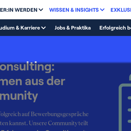
ER:IN WERDEN
WISSEN & INSIGHTS
EXKLUS
udium & Karriere
Jobs & Praktika
Erfolgreich 
onsulting:
mmen aus der
munity
erfolgreich auf Bewerbungsgespräche
ten kannst. Unsere Community teilt