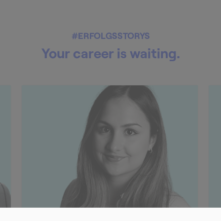
#ERFOLGSSTORYS
Your career is waiting.