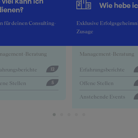
 viel kann ich
Wie hebe i
dienen?
 für deinen Consulting-
Exklusive Erfolgsgeheimni
Zusage
CG
Deloitte
nagement-Beratung
Management-Beratung
ahrungsberichte
Erfahrungsberichte
57
ene Stellen
Offene Stellen
0
stehende Events
4