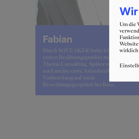
Wir
Um die W
verwende
Fabian
Funktion
Website 
wirklich
lingelte
Durch SQUEAKER hatte ich meine
 der
ersten Berührungspunkte mit dem
ang der
Thema Consulting. Später war es dann
Einstel
ant.
auch meine erste Anlaufstelle zur
Vorbereitung auf mein
Bewerbungsgespräch bei Bain.