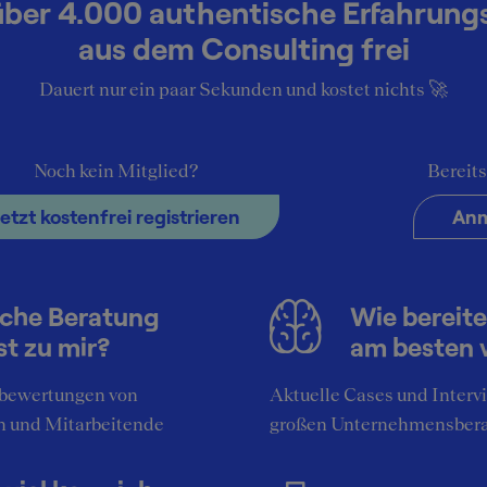
über 4.000 authentische Erfahrung
aus dem Consulting frei
Dauert nur ein paar Sekunden und kostet nichts 🚀
Noch kein Mitglied?
Bereits
Jetzt kostenfrei registrieren
Anm
Top-Unternehmensberatungen
che Beratung
Wie bereite
st zu mir?
am besten 
stellen sich vor:
bewertungen von
Aktuelle Cases und Interv
n und Mitarbeitende
großen Unternehmensber