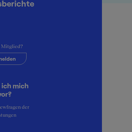
sberichte
Wir haben 0 passende Reports für dich gefunden
 Mitglied?
elden
 ich mich
vor?
iewfragen der
atungen