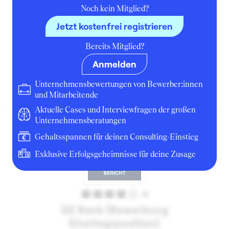
Noch kein Mitglied?
Jetzt kostenfrei registrieren
5
Bereits Mitglied?
DZ Bank (Bewerbung Praktikum)
Anmelden
Praktikant Portfolio Management
Unternehmensbewertungen von Bewerber:innen
März 2020
Luxemburg
Bewerbung
und Mitarbeitende
Aktuelle Cases und Interviewfragen der großen
Unternehmensberatungen
Gehaltsspannen für deinen Consulting-Einstieg
Exklusive Erfolgsgeheimnisse für deine Zusage
4
DZ Bank (Bewerbung
Einstiegsposition)