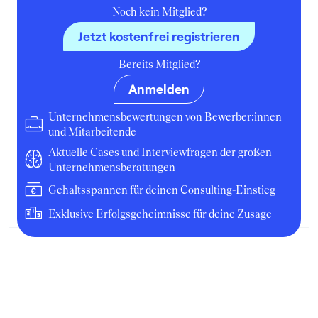
Noch kein Mitglied?
Jetzt kostenfrei registrieren
4
Bereits Mitglied?
Goethe-Universität Frankfurt am Main
- Stiftungsprofessur Finance und
Anmelden
Accounting (Lehrstuhl für Finance
Unternehmensbewertungen von Bewerber:innen
und Accounting)
und Mitarbeitende
Werkstudent:in
Aktuelle Cases und Interviewfragen der großen
Unternehmensberatungen
Mai 2015
Frankfurt (Main)
Gehaltsspannen für deinen Consulting-Einstieg
Unternehmen
Exklusive Erfolgsgeheimnisse für deine Zusage