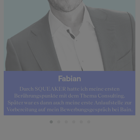
Fabian
Durch SQUEAKER hatte ich meine ersten
Berührungspunkte mit dem Thema Consulting.
Später war es dann auch meine erste Anlaufstelle zur
Vorbereitung auf mein Bewerbungsgespräch bei Bain.