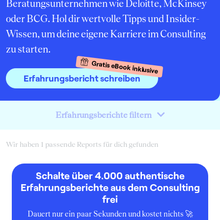
Beratungsunternehmen wie Deloitte, McKinsey
oder BCG. Hol dir wertvolle Tipps und Insider-
Wissen, um deine eigene Karriere im Consulting
zu starten.
Gratis eBook inklusive
Erfahrungsbericht schreiben
Erfahrungsberichte filtern
Wir haben 1 passende Reports für dich gefunden
Schalte über 4.000 authentische
Erfahrungsberichte aus dem Consulting
frei
Dauert nur ein paar Sekunden und kostet nichts 🚀