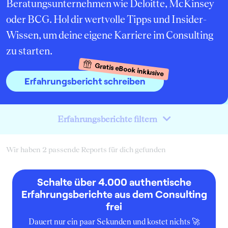
Beratungsunternehmen wie Deloitte, McKinsey
oder BCG. Hol dir wertvolle Tipps und Insider-
Wissen, um deine eigene Karriere im Consulting
zu starten.
Gratis eBook inklusive
Erfahrungsbericht schreiben
Erfahrungsberichte filtern
Wir haben 2 passende Reports für dich gefunden
Schalte über 4.000 authentische
Erfahrungsberichte aus dem Consulting
frei
Dauert nur ein paar Sekunden und kostet nichts 🚀