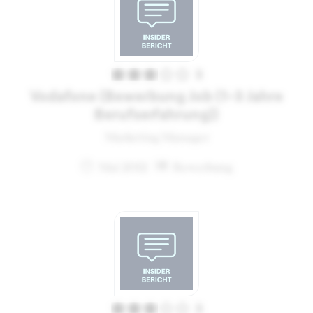
3
Vodafone (Bewerbung Job (1-3 Jahre
Berufserfahrung))
Marketing Manager
Mai 2012
Bewerbung
3