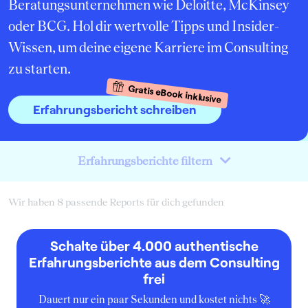
Beratungsunternehmen wie Deloitte, McKinsey
oder BCG. Hol dir wertvolle Tipps und Insider-
Wissen, um deine eigene Karriere im Consulting
zu starten.
Gratis eBook inklusive
Erfahrungsbericht schreiben
Erfahrungsberichte filtern
Wir haben 8 passende Reports für dich gefunden
Schalte über 4.000 authentische
Erfahrungsberichte aus dem Consulting
frei
Dauert nur ein paar Sekunden und kostet nichts 🚀