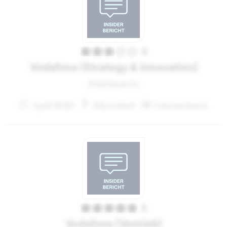
3
Vodafone (Strategy & Innovation)
Praktikant:in
April 2020
Düsseldorf
Unternehmen
5
Vodafone (Vertrieb)