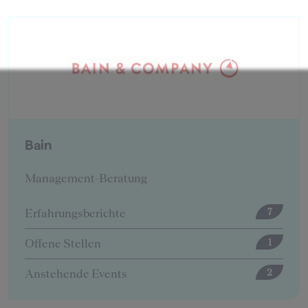
BearingPoint
Management-Beratung
Erfahrungsberichte
12
Offene Stellen
5