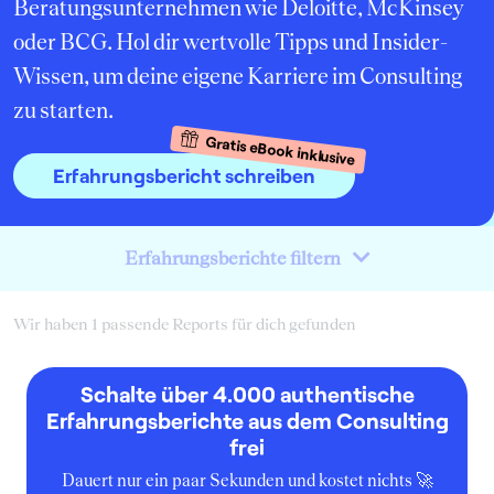
Beratungsunternehmen wie Deloitte, McKinsey
oder BCG. Hol dir wertvolle Tipps und Insider-
Wissen, um deine eigene Karriere im Consulting
zu starten.
Gratis eBook inklusive
Erfahrungsbericht schreiben
Erfahrungsberichte filtern
Wir haben 1 passende Reports für dich gefunden
Schalte über 4.000 authentische
Erfahrungsberichte aus dem Consulting
frei
Dauert nur ein paar Sekunden und kostet nichts 🚀