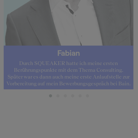
Fabian
Durch SQUEAKER hatte ich meine ersten
Berührungspunkte mit dem Thema Consulting.
Später war es dann auch meine erste Anlaufstelle zur
Vorbereitung auf mein Bewerbungsgespräch bei Bain.