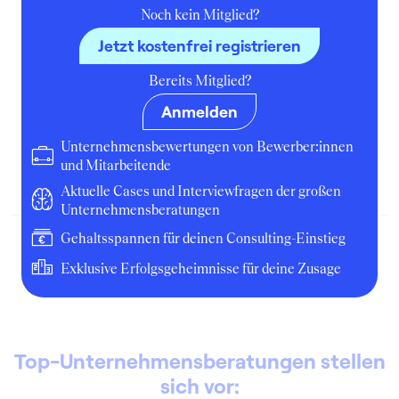
Noch kein Mitglied?
Jetzt kostenfrei registrieren
4
Bereits Mitglied?
Volksbanken Raiffeisenbanken
(Volksbank Dill eG)
Anmelden
Job
Unternehmensbewertungen von Bewerber:innen
und Mitarbeitende
Januar 2002
Dillenburg
Unternehmen
Aktuelle Cases und Interviewfragen der großen
Unternehmensberatungen
Gehaltsspannen für deinen Consulting-Einstieg
Exklusive Erfolgsgeheimnisse für deine Zusage
Top-Unternehmensberatungen stellen
sich vor: