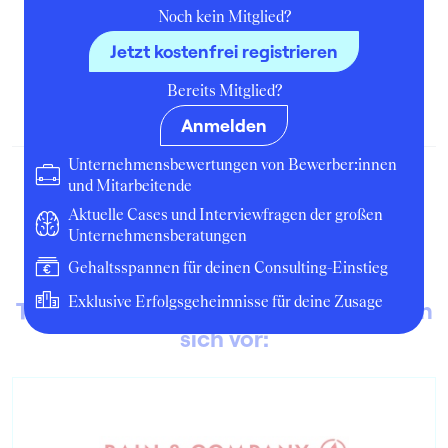
Noch kein Mitglied?
Jetzt kostenfrei registrieren
NetSys.IT (Bewerbung Praktikum)
Bereits Mitglied?
Oktober 2009
Ilmenau
Bewerbung
Anmelden
Unternehmensbewertungen von Bewerber:innen
und Mitarbeitende
Aktuelle Cases und Interviewfragen der großen
Unternehmensberatungen
Gehaltsspannen für deinen Consulting-Einstieg
Exklusive Erfolgsgeheimnisse für deine Zusage
Top-Unternehmensberatungen stellen
sich vor: