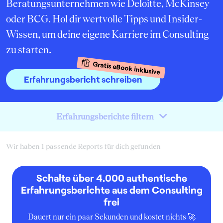
Beratungsunternehmen wie Deloitte, McKinsey
oder BCG. Hol dir wertvolle Tipps und Insider-
Wissen, um deine eigene Karriere im Consulting
zu starten.
Gratis eBook inklusive
Erfahrungsbericht schreiben
Erfahrungsberichte filtern
Wir haben 1 passende Reports für dich gefunden
Schalte über 4.000 authentische
Erfahrungsberichte aus dem Consulting
frei
Dauert nur ein paar Sekunden und kostet nichts 🚀