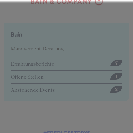
BearingPoint
Management-Beratung
Erfahrungsberichte
7
Offene Stellen
1
2
#ERFOLGSSTORYS