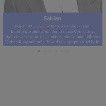
Fabian
Durch SQUEAKER hatte ich meine ersten
Berührungspunkte mit dem Thema Consulting.
Später war es dann auch meine erste Anlaufstelle zur
Vorbereitung auf mein Bewerbungsgespräch bei Bain.