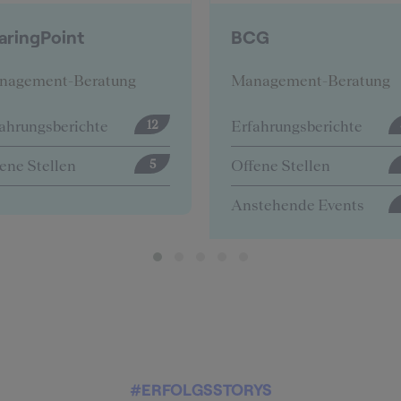
CG
Deloitte
nagement-Beratung
Management-Beratung
ahrungsberichte
Erfahrungsberichte
57
ene Stellen
Offene Stellen
0
stehende Events
4
#ERFOLGSSTORYS