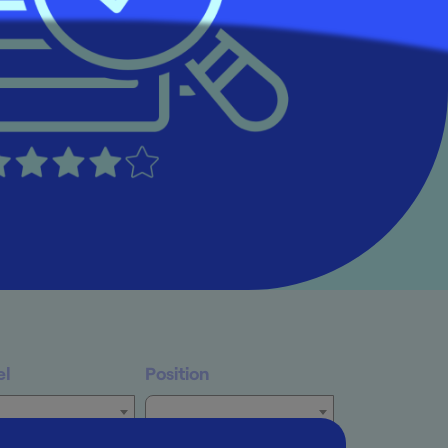
el
Position