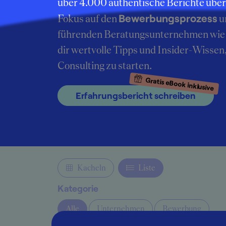
über 4.000 authentische Berichte übe
Bewerbungsprozess
Fokus auf den
u
führenden Beratungsunternehmen wie 
dir wertvolle Tipps und Insider-Wissen
Consulting zu starten.
Gratis eBook inklusive
Erfahrungsbericht schreiben
Kacheln
Liste
Kategorie
Alle
Unternehmen
Bewerbung