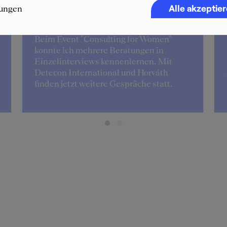
Alle akzeptie
lungen
Stella
Beim Event "Consulting for Women"
konnte ich mehrere Beratungen in
Einzelinterviews kennenlernen. Mit
Detecon International und Horváth
finden jetzt weitere Gespräche statt.