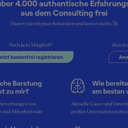
über 4.000 authentische Erfahrung
aus dem Consulting frei
Dauert nur ein paar Sekunden und kostet nichts 🚀
4
Noch kein Mitglied?
Bereits
irectorate General of Legal Affairs)
Jetzt kostenfrei registrieren
Anm
Strasbourg
Unternehmen
che Beratung
Wie bereite
st zu mir?
am besten 
(Bewerbung Praktikum)
Strasbourg
Bewerbung
bewertungen von
Aktuelle Cases und Interv
n und Mitarbeitende
großen Unternehmensber