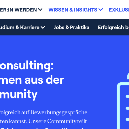
ER:IN WERDEN
WISSEN & INSIGHTS
EXKLUS
udium & Karriere
Jobs & Praktika
Erfolgreich 
onsulting:
mmen aus der
munity
erfolgreich auf Bewerbungsgespräche
ten kannst. Unsere Community teilt