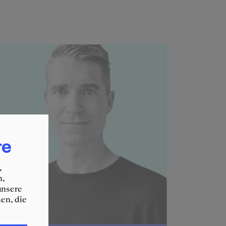
re
,
n,
unsere
en, die