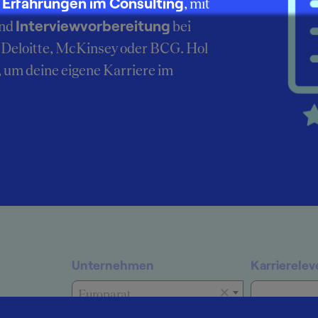
Erfahrungen im Consulting
r
, mit
Interviewvorbereitung
nd
bei
Deloitte, McKinsey oder BCG. Hol
, um deine eigene Karriere im
Unternehmen
Karrierelev
×
Europarat