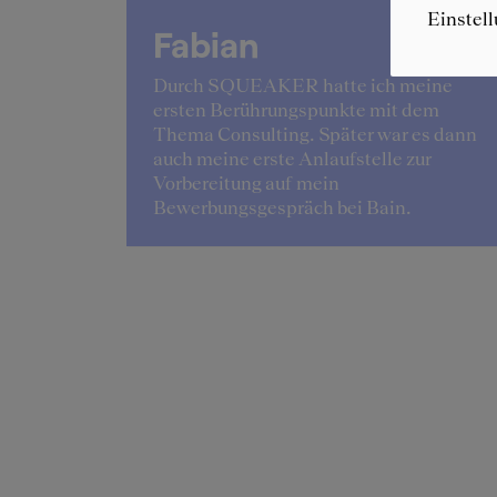
Einstel
Fabian
lingelte
Durch SQUEAKER hatte ich meine
 der
ersten Berührungspunkte mit dem
ang der
Thema Consulting. Später war es dann
ant.
auch meine erste Anlaufstelle zur
Vorbereitung auf mein
Bewerbungsgespräch bei Bain.