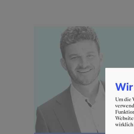
Wir
Um die W
verwende
Funktion
Website 
wirklich