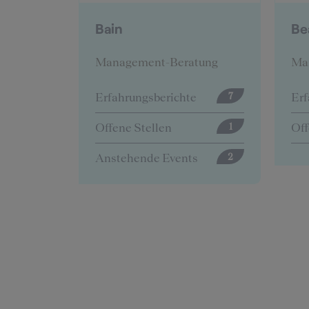
BearingPoint
B
tung
Management-Beratung
Ma
e
Erfahrungsberichte
Erf
7
12
Offene Stellen
Off
1
5
s
An
2