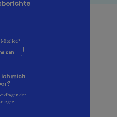
sberichte
Wir haben 2 passende Reports für dich gefunden
 Mitglied?
elden
 ich mich
vor?
iewfragen der
atungen