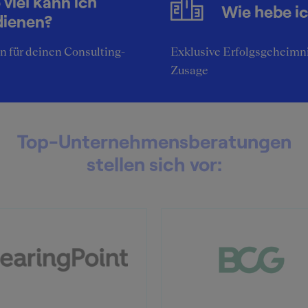
 viel kann ich
Wie hebe i
dienen?
 für deinen Consulting-
Exklusive Erfolgsgeheimni
Zusage
Top-Unternehmensberatungen
stellen sich vor: