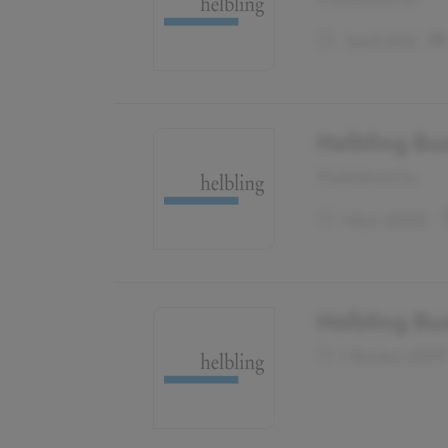
April 2011
Helbling Bu
Praktikant:in
März 2009
Helbling Bu
Oktober 200