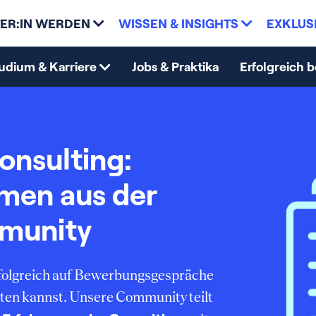
ER:IN WERDEN
WISSEN & INSIGHTS
EXKLUS
udium & Karriere
Jobs & Praktika
Erfolgreich 
onsulting:
mmen aus der
munity
erfolgreich auf Bewerbungsgespräche
ten kannst. Unsere Community teilt