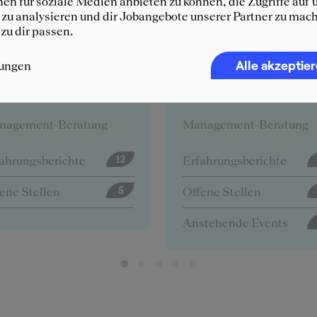
en für soziale Medien anbieten zu können, die Zugriffe auf 
zu analysieren und dir Jobangebote unserer Partner zu mach
 zu dir passen.
Alle akzeptie
lungen
CG
Deloitte
nagement-Beratung
Management-Beratung
ahrungsberichte
Erfahrungsberichte
57
ene Stellen
Offene Stellen
0
stehende Events
4