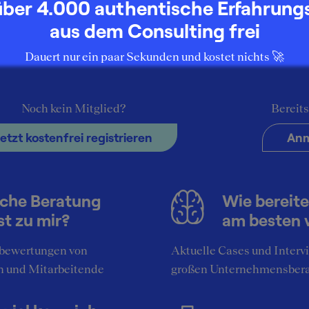
über 4.000 authentische Erfahrung
aus dem Consulting frei
Dauert nur ein paar Sekunden und kostet nichts 🚀
siness Advisors (Bewerbung Sonstiges)
Noch kein Mitglied?
Bereits
Jetzt kostenfrei registrieren
Anm
Bewerbung
che Beratung
Wie bereite
st zu mir?
am besten 
siness Advisors (Bewerbung Praktikum)
bewertungen von
Aktuelle Cases und Interv
n und Mitarbeitende
großen Unternehmensber
11
Bewerbung