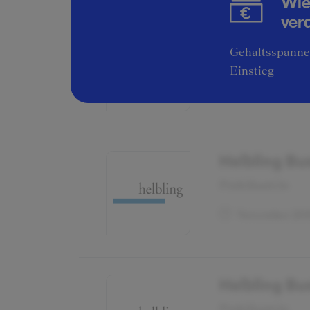
Wie
ver
Helbling Bu
Gehaltsspannen
Praktikant:in
Einstieg
November 20
Helbling Bu
Praktikant:in
November 20
Helbling Bu
Praktikant:in