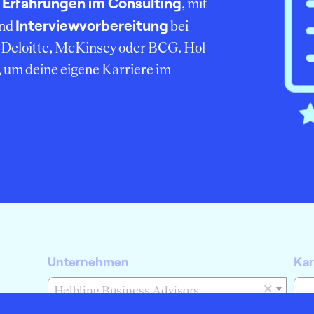
Erfahrungen im Consulting
r
, mit
Interviewvorbereitung
nd
bei
Deloitte, McKinsey oder BCG. Hol
, um deine eigene Karriere im
Unternehmen
Kar
×
Helbling Business Advisors