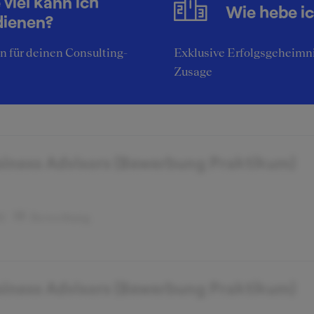
 viel kann ich
Wie hebe i
dienen?
siness Advisors (Bewerbung Praktikum)
 für deinen Consulting-
Exklusive Erfolgsgeheimni
Zusage
11
Bewerbung
siness Advisors (Bewerbung Praktikum)
11
Bewerbung
siness Advisors (Bewerbung Praktikum)