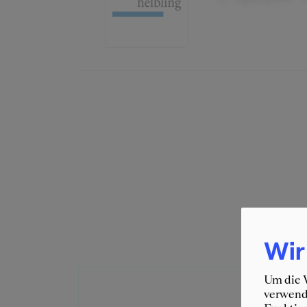
Wir
Um die W
verwende