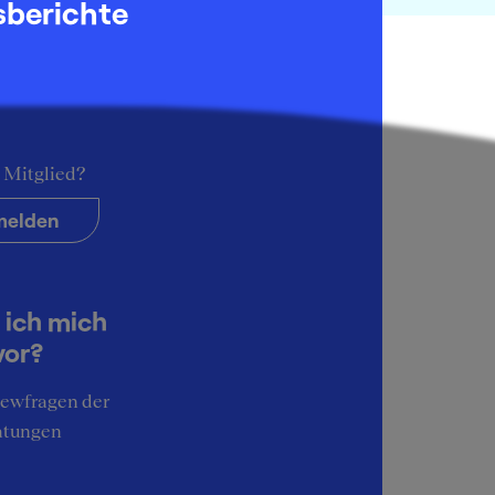
sberichte
Wir haben 10 passende Reports für dich gefunden
 Mitglied?
elden
 ich mich
vor?
iewfragen der
atungen