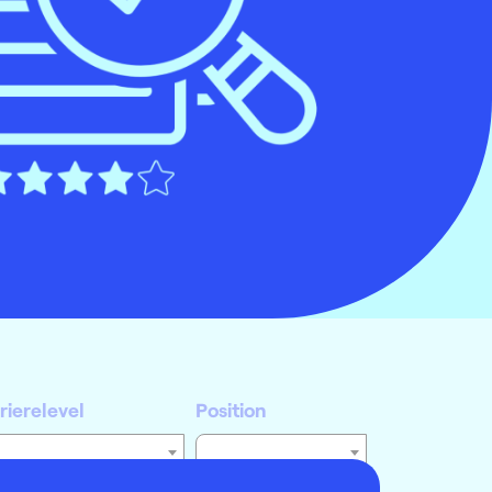
rierelevel
Position