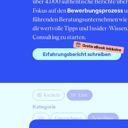
über 4.000 authentische Berichte übe
Bewerbungsprozess
Fokus auf den
u
führenden Beratungsunternehmen wie 
dir wertvolle Tipps und Insider-Wissen
Consulting zu starten.
Gratis eBook inklusive
Erfahrungsbericht schreiben
Kacheln
Liste
Kategorie
Alle
Unternehmen
Bewerbung