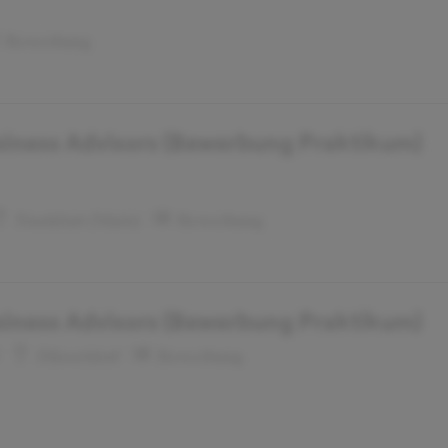
Bewerbung
siness Advisors (Bewerbung Praktikum)
Frankfurt (Main)
Bewerbung
siness Advisors (Bewerbung Praktikum)
7
Düsseldorf
Bewerbung