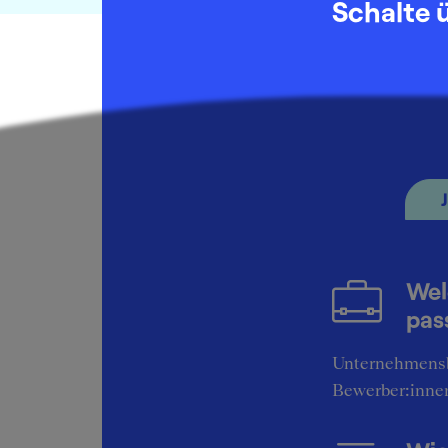
Schalte 
Helbling Bu
Praktikant:in
März 2013
Wel
pas
Helbling Bu
Praktikant:in
Unternehmens
Bewerber:inne
November 20