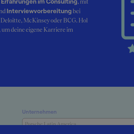
Erfahrungen im Consulting
r
, mit
Interviewvorbereitung
nd
bei
Deloitte, McKinsey oder BCG. Hol
, um deine eigene Karriere im
Unternehmen
Porsche Latin America