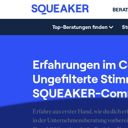
BERAT
Top-Beratungen finden
St
Erfahrungen im C
Ungefilterte Sti
SQUEAKER-Com
Erfahre aus erster Hand, wie du dich 
in der Unternehmensberatung vorberei