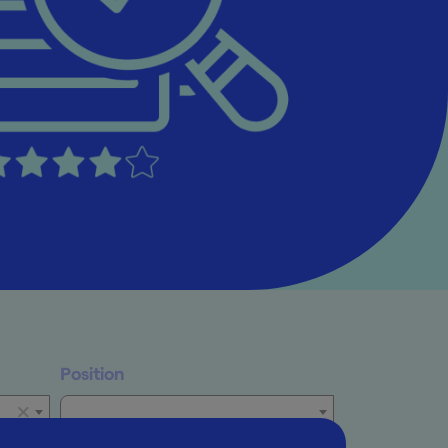
Position
×