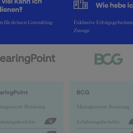
 viel kann ich
Wie hebe i
Top-Unternehmensberatungen
dienen?
stellen sich vor:
 für deinen Consulting-
Exklusive Erfolgsgeheimni
Zusage
CG
Deloitte
nagement-Beratung
Management-Beratung
ahrungsberichte
Erfahrungsberichte
57