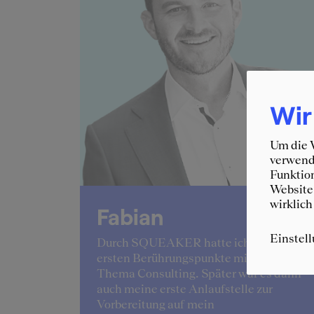
Wir
Um die W
verwende
Funktion
Website 
wirklich
Fabian
Einstel
lingelte
Durch SQUEAKER hatte ich meine
 der
ersten Berührungspunkte mit dem
ang der
Thema Consulting. Später war es dann
ant.
auch meine erste Anlaufstelle zur
Vorbereitung auf mein