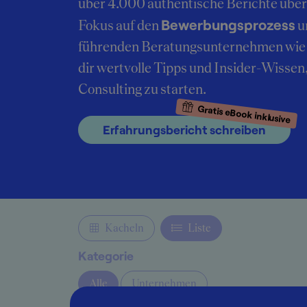
über 4.000 authentische Berichte übe
Bewerbungsprozess
Fokus auf den
u
führenden Beratungsunternehmen wie 
dir wertvolle Tipps und Insider-Wissen
Consulting zu starten.
Gratis eBook inklusive
Erfahrungsbericht schreiben
Kacheln
Liste
Kategorie
Alle
Unternehmen