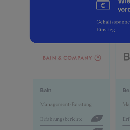
Wie
ver
Gehaltsspannen
Einstieg
BearingPoint
B
tung
Management-Beratung
Ma
e
Erfahrungsberichte
Erf
7
12