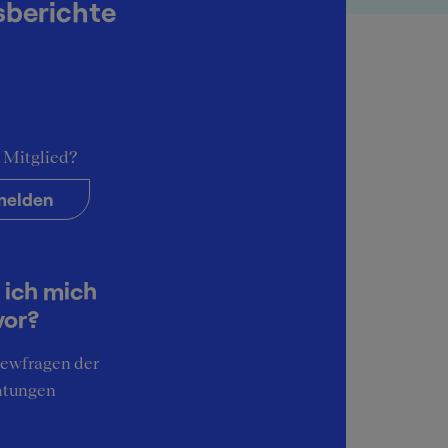
sberichte
Wir haben 1 passende Reports für dich gefunden
 Mitglied?
elden
 ich mich
vor?
iewfragen der
atungen