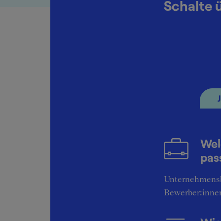
Schalte 
Porsche Lat
Intern Finance 
Dezember 20
Wel
pas
Unternehmens
Bewerber:inne