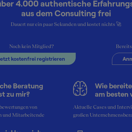
über 4.000 authentische Erfahrung
aus dem Consulting frei
Dauert nur ein paar Sekunden und kostet nichts 🚀
5
Noch kein Mitglied?
Bereits
in America (Finance & IT)
Jetzt kostenfrei registrieren
Anm
Admin & IT
19
Miami
Unternehmen
che Beratung
Wie bereite
st zu mir?
am besten 
bewertungen von
Aktuelle Cases und Interv
n und Mitarbeitende
großen Unternehmensber