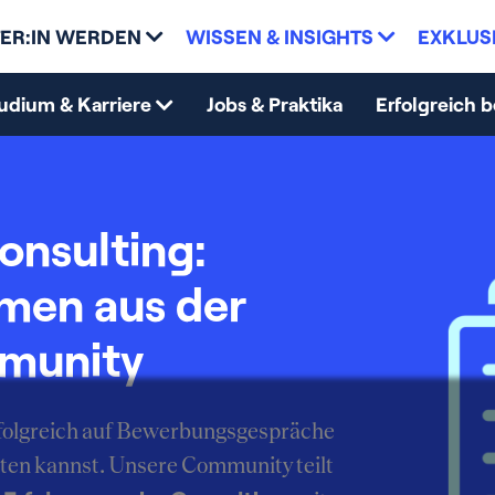
ER:IN WERDEN
WISSEN & INSIGHTS
EXKLUS
udium & Karriere
Jobs & Praktika
Erfolgreich 
onsulting:
mmen aus der
munity
erfolgreich auf Bewerbungsgespräche
ten kannst. Unsere Community teilt