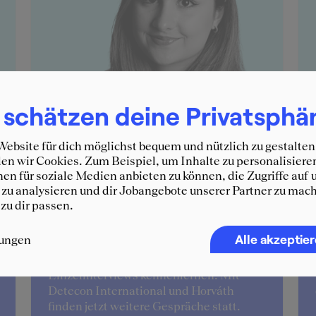
 schätzen deine Privatsphä
ebsite für dich möglichst bequem und nützlich zu gestalten
n wir Cookies. Zum Beispiel, um Inhalte zu personalisiere
en für soziale Medien anbieten zu können, die Zugriffe auf 
zu analysieren und dir Jobangebote unserer Partner zu mach
 zu dir passen.
Stella
Alle akzeptie
lungen
Beim Event "Consulting for Women"
konnte ich mehrere Beratungen in
Einzelinterviews kennenlernen. Mit
Detecon International und Horváth
finden jetzt weitere Gespräche statt.