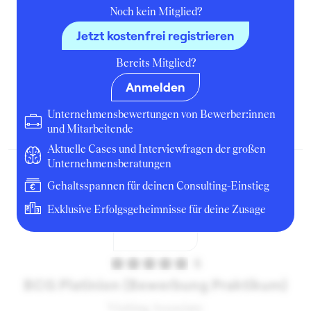
Noch kein Mitglied?
Jetzt kostenfrei registrieren
5
Bereits Mitglied?
BCG Platinion (Consulting)
Anmelden
Manager
Unternehmensbewertungen von Bewerber:innen
Februar 2022
Köln
Unternehmen
und Mitarbeitende
Aktuelle Cases und Interviewfragen der großen
Unternehmensberatungen
Gehaltsspannen für deinen Consulting-Einstieg
Exklusive Erfolgsgeheimnisse für deine Zusage
5
BCG Platinion (Bewerbung Praktikum)
Visiting Associate