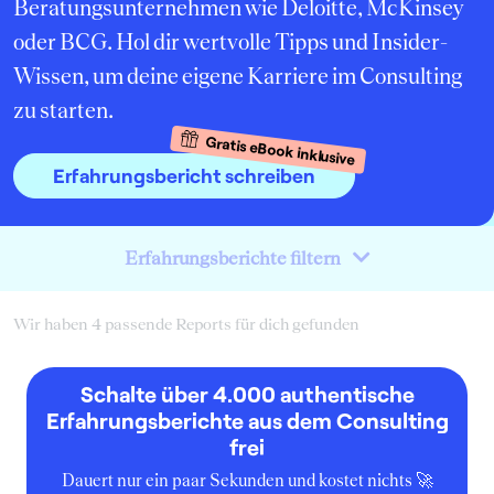
Beratungsunternehmen wie Deloitte, McKinsey
oder BCG. Hol dir wertvolle Tipps und Insider-
Wissen, um deine eigene Karriere im Consulting
zu starten.
Gratis eBook inklusive
Erfahrungsbericht schreiben
Erfahrungsberichte filtern
Wir haben 4 passende Reports für dich gefunden
Schalte über 4.000 authentische
Erfahrungsberichte aus dem Consulting
frei
Dauert nur ein paar Sekunden und kostet nichts 🚀