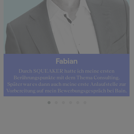
Fabian
Durch SQUEAKER hatte ich meine ersten
Berührungspunkte mit dem Thema Consulting.
Später war es dann auch meine erste Anlaufstelle zur
Vorbereitung auf mein Bewerbungsgespräch bei Bain.