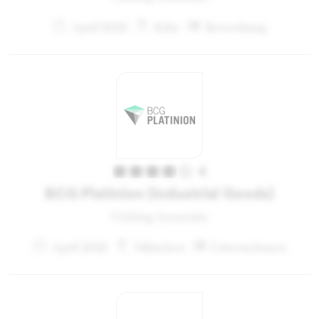
April 2021
Köln
Bewerbung
4
BCG Platinion (Industrial Goods)
Visiting Associate
April 2021
München
Unternehmen