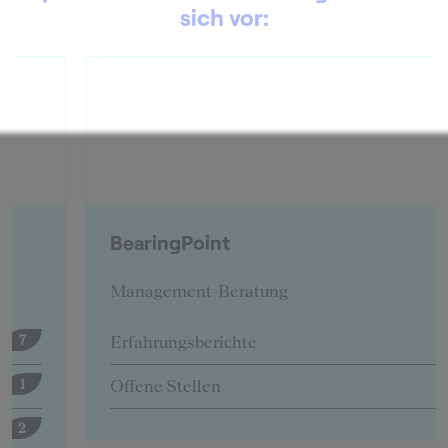
sich vor:
BearingPoint
Management-Beratung
Erfahrungsberichte
12
Offene Stellen
5