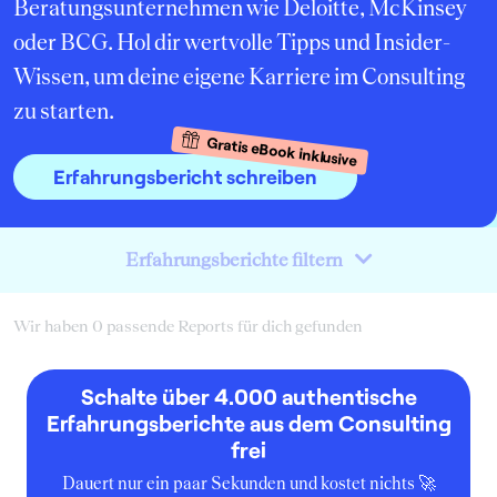
Beratungsunternehmen wie Deloitte, McKinsey
oder BCG. Hol dir wertvolle Tipps und Insider-
Wissen, um deine eigene Karriere im Consulting
zu starten.
Gratis eBook inklusive
Erfahrungsbericht schreiben
Erfahrungsberichte filtern
Wir haben 0 passende Reports für dich gefunden
Schalte über 4.000 authentische
Erfahrungsberichte aus dem Consulting
frei
Dauert nur ein paar Sekunden und kostet nichts 🚀