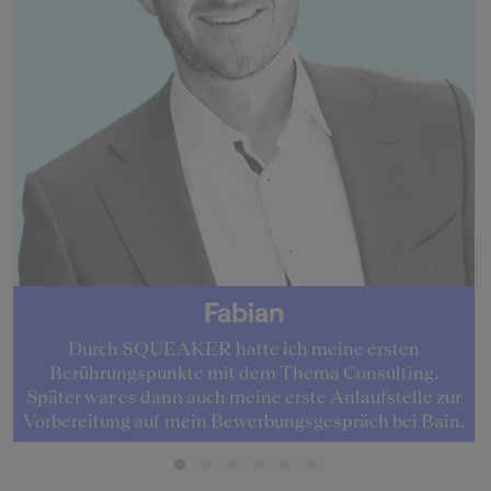
Fabian
Durch SQUEAKER hatte ich meine ersten
Berührungspunkte mit dem Thema Consulting.
Später war es dann auch meine erste Anlaufstelle zur
Vorbereitung auf mein Bewerbungsgespräch bei Bain.