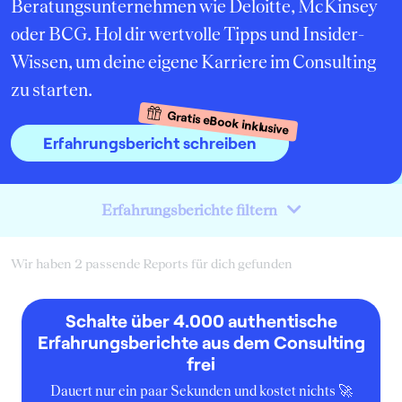
Beratungsunternehmen wie Deloitte, McKinsey
oder BCG. Hol dir wertvolle Tipps und Insider-
Wissen, um deine eigene Karriere im Consulting
zu starten.
Gratis eBook inklusive
Erfahrungsbericht schreiben
Erfahrungsberichte filtern
Wir haben 2 passende Reports für dich gefunden
Schalte über 4.000 authentische
Erfahrungsberichte aus dem Consulting
frei
Dauert nur ein paar Sekunden und kostet nichts 🚀