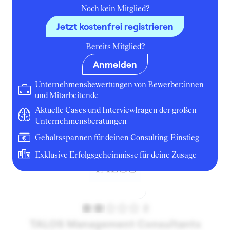
Noch kein Mitglied?
Jetzt kostenfrei registrieren
2
Bereits Mitglied?
TALOS Management Consultants
(Management Consulting)
Anmelden
Business Analyst
Unternehmensbewertungen von Bewerber:innen
und Mitarbeitende
November 2017
Zürich
Unternehmen
Aktuelle Cases und Interviewfragen der großen
Unternehmensberatungen
Gehaltsspannen für deinen Consulting-Einstieg
Exklusive Erfolgsgeheimnisse für deine Zusage
2
TALOS Management Consultants