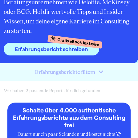
Beratungsunternehmen wie Deloitte, McKinsey
oder BCG. Hol dir wertvolle Tipps und Insider-
Wissen, um deine eigene Karriere im Consulting
zu starten.
Gratis eBook inklusive
Erfahrungsbericht schreiben
Erfahrungsberichte filtern
Wir haben 2 passende Reports für dich gefunden
Schalte über 4.000 authentische
Erfahrungsberichte aus dem Consulting
frei
Dauert nur ein paar Sekunden und kostet nichts 🚀