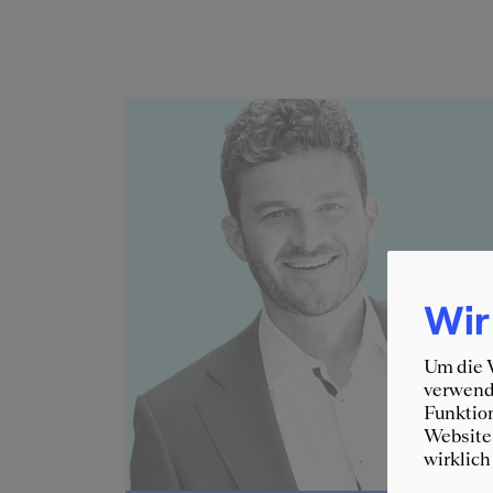
Wir
Um die W
verwende
Funktion
Website 
wirklich