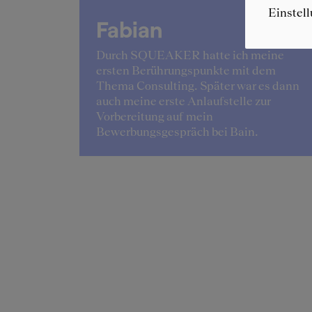
Einstel
Fabian
lingelte
Durch SQUEAKER hatte ich meine
 der
ersten Berührungspunkte mit dem
ang der
Thema Consulting. Später war es dann
ant.
auch meine erste Anlaufstelle zur
Vorbereitung auf mein
Bewerbungsgespräch bei Bain.