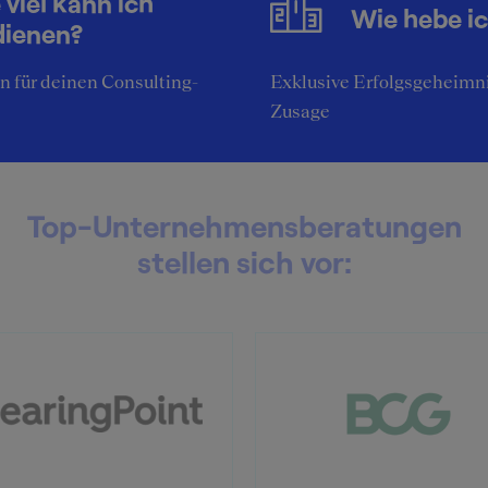
 viel kann ich
Wie hebe i
dienen?
 für deinen Consulting-
Exklusive Erfolgsgeheimni
Zusage
Top-Unternehmensberatungen
stellen sich vor: