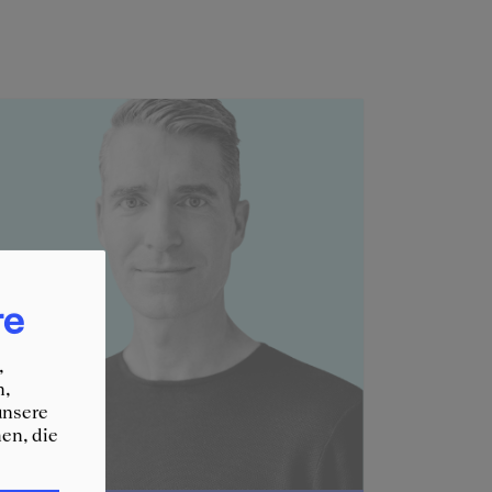
re
,
n,
unsere
en, die