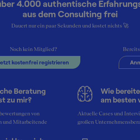
über 4.000 authentische Erfahrung
aus dem Consulting frei
Dauert nur ein paar Sekunden und kostet nichts 🚀
4
Noch kein Mitglied?
Bereits
me & Living (HR Training & Development
Jetzt kostenfrei registrieren
Anm
München
Unternehmen
che Beratung
Wie bereite
st zu mir?
am besten 
4
ome & Living (Category Management - S
bewertungen von
Aktuelle Cases und Interv
ement
n und Mitarbeitende
großen Unternehmensber
München
Unternehmen