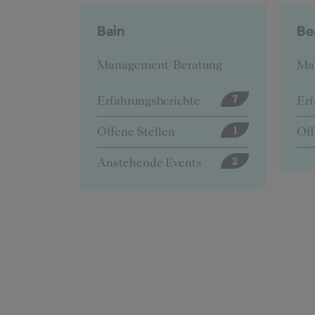
BearingPoint
B
tung
Management-Beratung
Ma
e
Erfahrungsberichte
Erf
7
12
Offene Stellen
Off
1
5
s
An
2