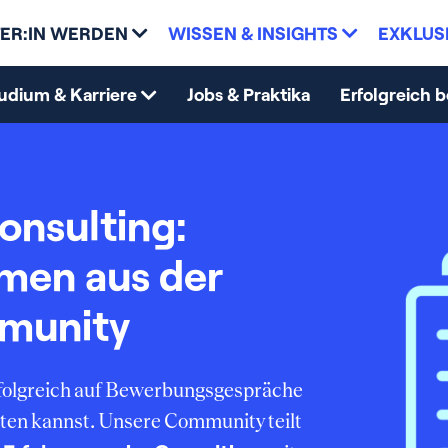
ER:IN WERDEN
WISSEN & INSIGHTS
EXKLUS
udium & Karriere
Jobs & Praktika
Erfolgreich 
onsulting:
mmen aus der
munity
erfolgreich auf Bewerbungsgespräche
ten kannst. Unsere Community teilt