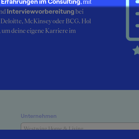
Erfahrungen im Consulting
r
, mit
Interviewvorbereitung
nd
bei
Deloitte, McKinsey oder BCG. Hol
, um deine eigene Karriere im
Unternehmen
Westwing Home & Living