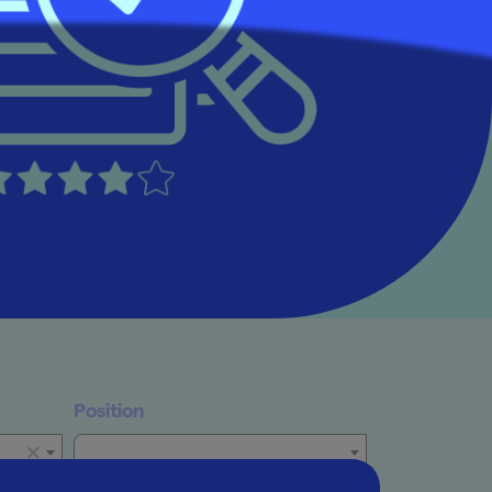
Position
×