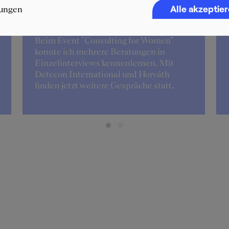
Alle akzeptie
lungen
Stella
Beim Event "Consulting for Women"
konnte ich mehrere Beratungen in
Einzelinterviews kennenlernen. Mit
Detecon International und Horváth
finden jetzt weitere Gespräche statt.