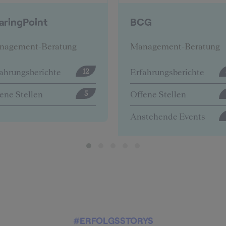
CG
Deloitte
nagement-Beratung
Management-Beratung
ahrungsberichte
Erfahrungsberichte
57
ene Stellen
Offene Stellen
0
stehende Events
4
#ERFOLGSSTORYS