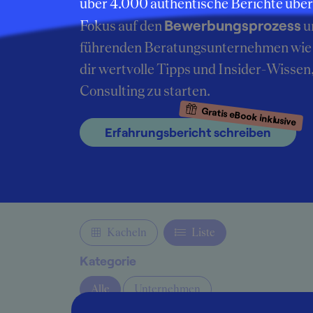
über 4.000 authentische Berichte übe
Bewerbungsprozess
Fokus auf den
u
führenden Beratungsunternehmen wie 
dir wertvolle Tipps und Insider-Wissen
Consulting zu starten.
Gratis eBook inklusive
Erfahrungsbericht schreiben
Kacheln
Liste
Kategorie
Alle
Unternehmen