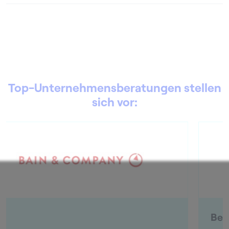
Top-Unternehmensberatungen stellen
sich vor:
BearingPoint