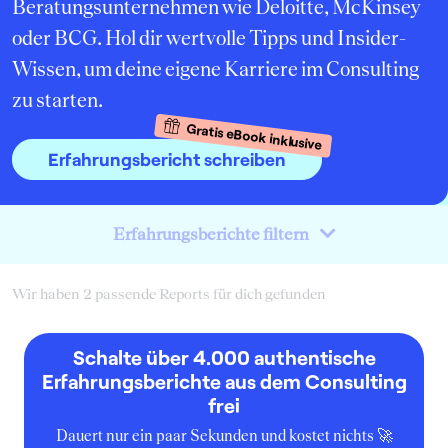
Beratungsunternehmen wie Deloitte, McKinsey
oder BCG. Hol dir wertvolle Tipps und Insider-
Wissen, um deine eigene Karriere im Consulting
zu starten.
Gratis eBook inklusive
Erfahrungsbericht schreiben
Erfahrungsberichte filtern
Wir haben 2 passende Reports für dich gefunden
Schalte über 4.000 authentische
Erfahrungsberichte aus dem Consulting
frei
Dauert nur ein paar Sekunden und kostet nichts 🚀