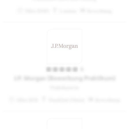
März 2020
London
Bewerbung
5
J.P. Morgan (Bewerbung Praktikum)
Praktikant:in
März 2011
Frankfurt (Main)
Bewerbung