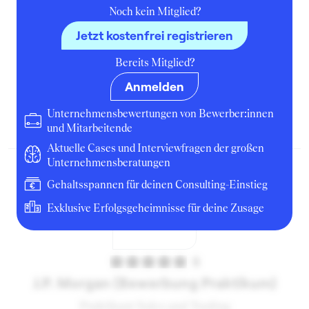
Noch kein Mitglied?
Jetzt kostenfrei registrieren
4
Bereits Mitglied?
J.P. Morgan (Bewerbung Trainee)
Anmelden
Praktikant:in
Unternehmensbewertungen von Bewerber:innen
April 2020
New York
Bewerbung
und Mitarbeitende
Aktuelle Cases und Interviewfragen der großen
Unternehmensberatungen
Gehaltsspannen für deinen Consulting-Einstieg
Exklusive Erfolgsgeheimnisse für deine Zusage
5
J.P. Morgan (Bewerbung Praktikum)
Praktikant Sales and Trading