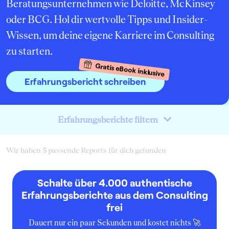
Beratungsunternehmen wie Deloitte, McKinsey
oder BCG. Hol dir wertvolle Tipps und Insider-
Wissen, um deine eigene Karriere im Consulting
zu starten.
Gratis eBook inklusive
Erfahrungsbericht schreiben
Erfahrungsberichte filtern
Wir haben 5 passende Reports für dich gefunden
Schalte über 4.000 authentische
Erfahrungsberichte aus dem Consulting
frei
Dauert nur ein paar Sekunden und kostet nichts 🚀