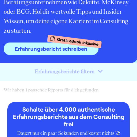
Beratungsunternehmen wie Deloitte, McKinsey
oder BCG. Hol dir wertvolle Tipps und Insider-
Wissen, um deine eigene Karriere im Consulting
zu starten.
Gratis eBook inklusive
Erfahrungsbericht schreiben
Erfahrungsberichte filtern
Wir haben 1 passende Reports für dich gefunden
Schalte über 4.000 authentische
Erfahrungsberichte aus dem Consulting
frei
Dauert nur ein paar Sekunden und kostet nichts 🚀