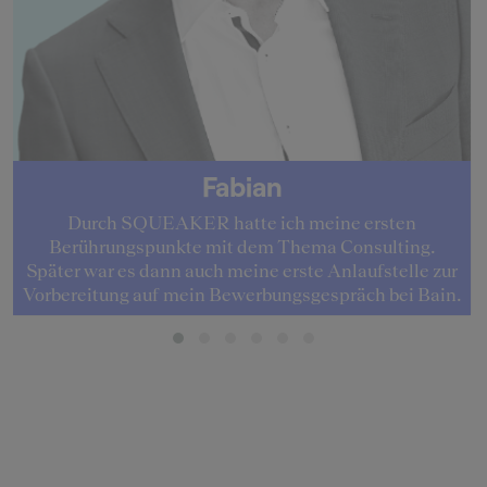
Fabian
Durch SQUEAKER hatte ich meine ersten
Berührungspunkte mit dem Thema Consulting.
Später war es dann auch meine erste Anlaufstelle zur
Vorbereitung auf mein Bewerbungsgespräch bei Bain.