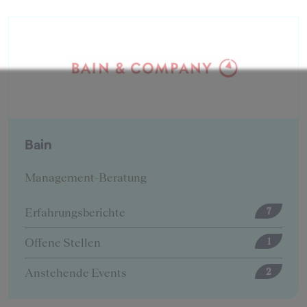
BearingPoint
Management-Beratung
Erfahrungsberichte
12
Offene Stellen
5