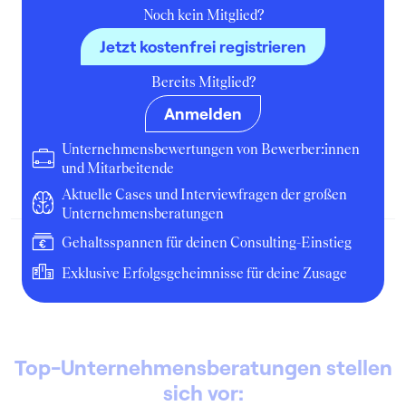
Noch kein Mitglied?
Jetzt kostenfrei registrieren
4
Bereits Mitglied?
Osram (Controlling/Accounting
Osram Korea Co. Ltd.)
Anmelden
Praktikant:in
Unternehmensbewertungen von Bewerber:innen
und Mitarbeitende
Oktober 2001
Ansan
Unternehmen
Aktuelle Cases und Interviewfragen der großen
Unternehmensberatungen
Gehaltsspannen für deinen Consulting-Einstieg
Exklusive Erfolgsgeheimnisse für deine Zusage
Top-Unternehmensberatungen stellen
sich vor: