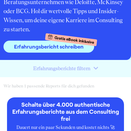
Beratungsunternehmen wie Deloitte, McKinsey
oder BCG. Hol dir wertvolle Tipps und Insider-
Wissen, um deine eigene Karriere im Consulting
zu starten.
Gratis eBook inklusive
Erfahrungsbericht schreiben
Erfahrungsberichte filtern
Wir haben 1 passende Reports für dich gefunden
Schalte über 4.000 authentische
Erfahrungsberichte aus dem Consulting
frei
Dauert nur ein paar Sekunden und kostet nichts 🚀