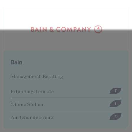
BearingPoint
Management-Beratung
Erfahrungsberichte
12
Offene Stellen
5