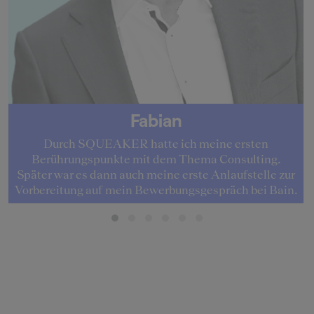
Fabian
Durch SQUEAKER hatte ich meine ersten
Berührungspunkte mit dem Thema Consulting.
Später war es dann auch meine erste Anlaufstelle zur
Vorbereitung auf mein Bewerbungsgespräch bei Bain.