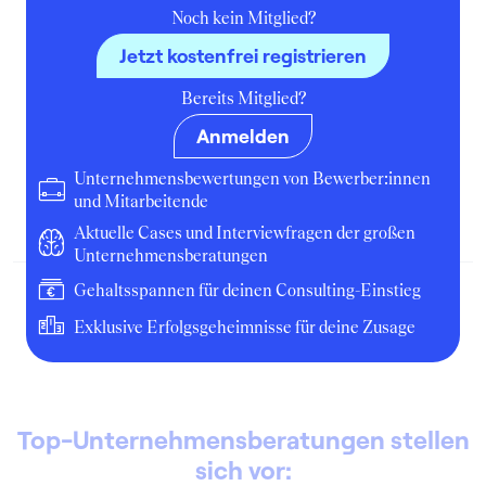
Noch kein Mitglied?
Jetzt kostenfrei registrieren
Otto • Henning Management
Bereits Mitglied?
Consultants (Bewerbung
Einstiegsposition)
Anmelden
Einstiegsposition
Unternehmensbewertungen von Bewerber:innen
und Mitarbeitende
Januar 2008
Bewerbung
Aktuelle Cases und Interviewfragen der großen
Unternehmensberatungen
Gehaltsspannen für deinen Consulting-Einstieg
Exklusive Erfolgsgeheimnisse für deine Zusage
Top-Unternehmensberatungen stellen
sich vor: