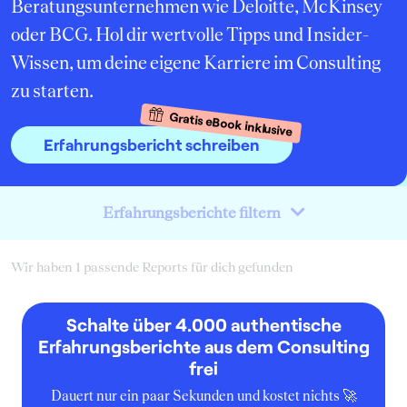
Beratungsunternehmen wie Deloitte, McKinsey
oder BCG. Hol dir wertvolle Tipps und Insider-
Wissen, um deine eigene Karriere im Consulting
zu starten.
Gratis eBook inklusive
Erfahrungsbericht schreiben
Erfahrungsberichte filtern
Wir haben 1 passende Reports für dich gefunden
Schalte über 4.000 authentische
Erfahrungsberichte aus dem Consulting
frei
Dauert nur ein paar Sekunden und kostet nichts 🚀