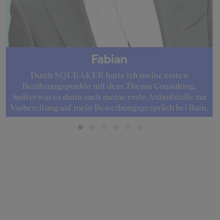
Fabian
Durch SQUEAKER hatte ich meine ersten
Berührungspunkte mit dem Thema Consulting.
Später war es dann auch meine erste Anlaufstelle zur
Vorbereitung auf mein Bewerbungsgespräch bei Bain.