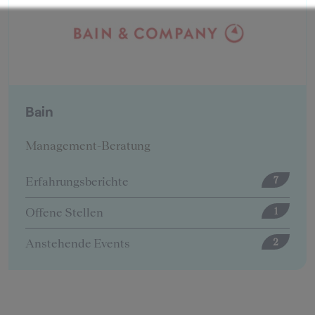
BearingPoint
Management-Beratung
Erfahrungsberichte
12
Offene Stellen
5