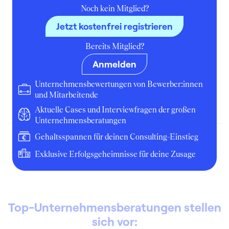
Noch kein Mitglied?
Jetzt kostenfrei registrieren
3
Bereits Mitglied?
Ultramar Express (Meetings &
Incentives)
Anmelden
Praktikant:in
Unternehmensbewertungen von Bewerber:innen
und Mitarbeitende
Mai 2001
Barcelona
Unternehmen
Aktuelle Cases und Interviewfragen der großen
Unternehmensberatungen
Gehaltsspannen für deinen Consulting-Einstieg
Exklusive Erfolgsgeheimnisse für deine Zusage
Top-Unternehmensberatungen stellen
sich vor: