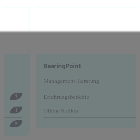
BearingPoint
Management-Beratung
Erfahrungsberichte
12
Offene Stellen
5