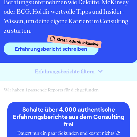
Beratungsunternehmen wie Deloitte, McKinsey
oder BCG. Hol dir wertvolle Tipps und Insider-
Wissen, um deine eigene Karriere im Consulting
zu starten.
Gratis eBook inklusive
Erfahrungsbericht schreiben
Erfahrungsberichte filtern
Wir haben 1 passende Reports für dich gefunden
Schalte über 4.000 authentische
Erfahrungsberichte aus dem Consulting
frei
Dauert nur ein paar Sekunden und kostet nichts 🚀