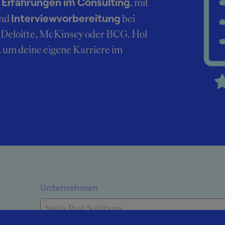
Erfahrungen im Consulting
r
, mit
Interviewvorbereitung
nd
bei
Deloitte, McKinsey oder BCG. Hol
, um deine eigene Karriere im
Unternehmen
Swiss Post Solutions