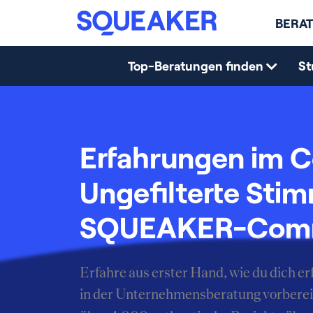
BERAT
Top-Beratungen finden
St
Erfahrungen im C
Ungefilterte Sti
SQUEAKER-Com
Erfahre aus erster Hand, wie du dich 
in der Unternehmensberatung vorberei