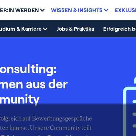
ER:IN WERDEN
WISSEN & INSIGHTS
EXKLUS
udium & Karriere
Jobs & Praktika
Erfolgreich 
onsulting:
mmen aus der
munity
erfolgreich auf Bewerbungsgespräche
ten kannst. Unsere Community teilt