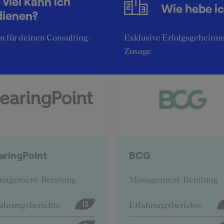
 viel kann ich
Wie hebe i
Top-Unternehmensberatungen
dienen?
stellen sich vor:
 für deinen Consulting-
Exklusive Erfolgsgeheimni
Zusage
CG
Deloitte
nagement-Beratung
Management-Beratung
ahrungsberichte
Erfahrungsberichte
57