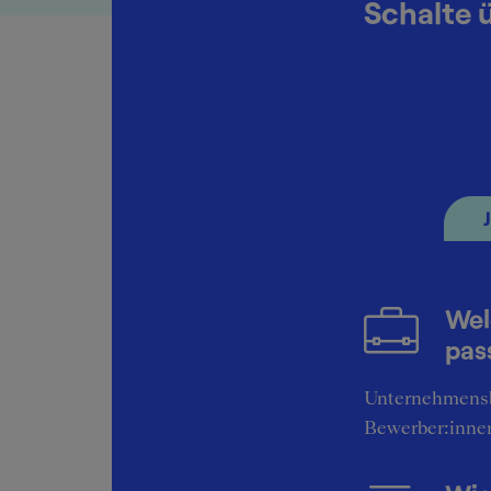
Schalte 
2
Swiss Post 
Dualer Student
April 2017
Wel
pas
Unternehmens
Bewerber:inne