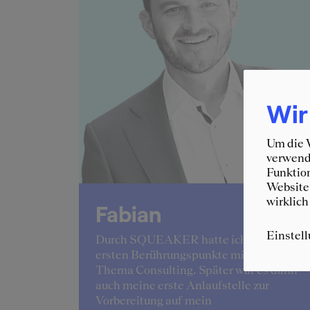
Wir
Um die W
verwende
Funktion
Website 
wirklich
Fabian
Einstel
lingelte
Durch SQUEAKER hatte ich meine
 der
ersten Berührungspunkte mit dem
ang der
Thema Consulting. Später war es dann
ant.
auch meine erste Anlaufstelle zur
Vorbereitung auf mein