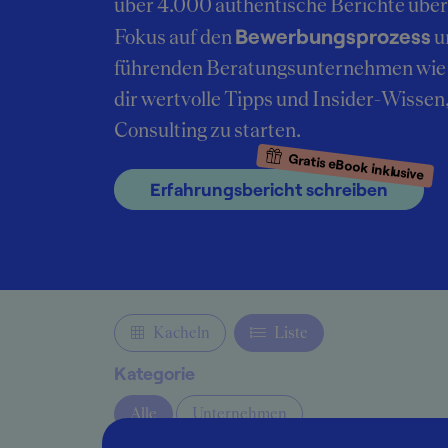
über 4.000 authentische Berichte übe
Bewerbungsprozess
Fokus auf den
u
führenden Beratungsunternehmen wie 
dir wertvolle Tipps und Insider-Wissen
Consulting zu starten.
Gratis eBook inklusive
Erfahrungsbericht schreiben
Kacheln
Liste
Kategorie
Alle
Unternehmen