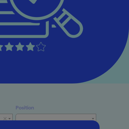
Position
×