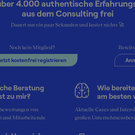
über 4.000 authentische Erfahrung
aus dem Consulting frei
Dauert nur ein paar Sekunden und kostet nichts 🚀
Noch kein Mitglied?
Bereits
Solutions (Integrated Document Solutions
Jetzt kostenfrei registrieren
Anm
Villingen-Schwenningen
Unternehmen
che Beratung
Wie bereite
st zu mir?
am besten 
bewertungen von
Aktuelle Cases und Interv
n und Mitarbeitende
großen Unternehmensber