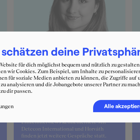
 schätzen deine Privatsphä
ebsite für dich möglichst bequem und nützlich zu gestalten
n wir Cookies. Zum Beispiel, um Inhalte zu personalisiere
en für soziale Medien anbieten zu können, die Zugriffe auf 
zu analysieren und dir Jobangebote unserer Partner zu mach
 zu dir passen.
Stella
Alle akzeptie
lungen
Beim Event "Consulting for Women"
konnte ich mehrere Beratungen in
Einzelinterviews kennenlernen. Mit
Detecon International und Horváth
finden jetzt weitere Gespräche statt.