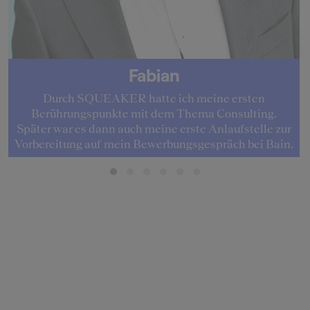
Fabian
Durch SQUEAKER hatte ich meine ersten
Berührungspunkte mit dem Thema Consulting.
Später war es dann auch meine erste Anlaufstelle zur
Vorbereitung auf mein Bewerbungsgespräch bei Bain.