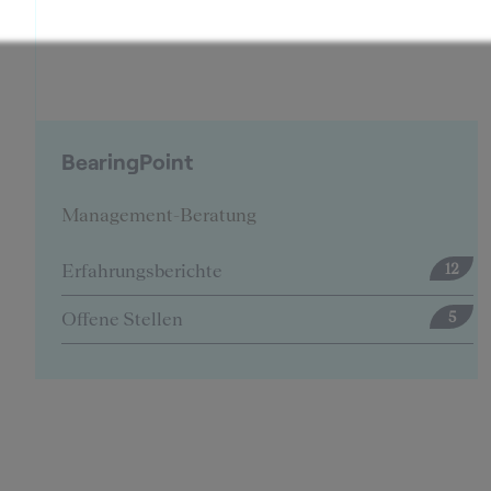
BearingPoint
Management-Beratung
Erfahrungsberichte
12
Offene Stellen
5