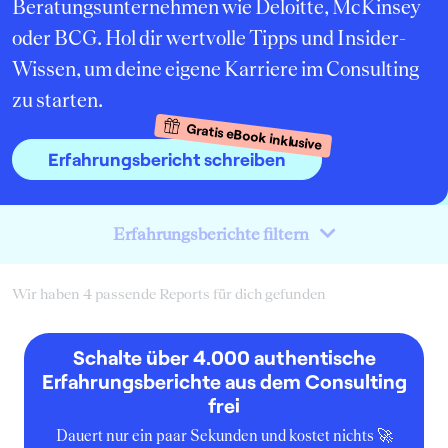
Beratungsunternehmen wie Deloitte, McKinsey
oder BCG. Hol dir wertvolle Tipps und Insider-
Wissen, um deine eigene Karriere im Consulting
zu starten.
Gratis eBook inklusive
Erfahrungsbericht schreiben
Erfahrungsberichte filtern
Wir haben 4 passende Reports für dich gefunden
Schalte über 4.000 authentische
Erfahrungsberichte aus dem Consulting
frei
Dauert nur ein paar Sekunden und kostet nichts 🚀