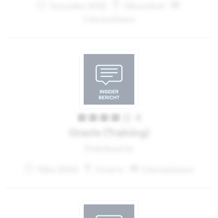
November 2012
Düsseldorf
Unternehmen
4
Oracle (Training)
Praktikant:in
März 2002
Genève
Unternehmen