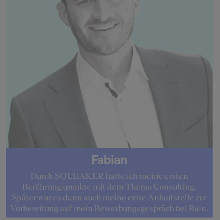
Fabian
Durch SQUEAKER hatte ich meine ersten
Berührungspunkte mit dem Thema Consulting.
Später war es dann auch meine erste Anlaufstelle zur
Vorbereitung auf mein Bewerbungsgespräch bei Bain.