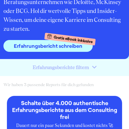
Beratungsunternehmen wie Deloitte, McKinsey
oder BCG. Hol dir wertvolle Tipps und Insider-
Wissen, um deine eigene Karriere im Consulting
zu starten.
Gratis eBook inklusive
Erfahrungsbericht schreiben
Erfahrungsberichte filtern
Wir haben 3 passende Reports für dich gefunden
Schalte über 4.000 authentische
Erfahrungsberichte aus dem Consulting
frei
Dauert nur ein paar Sekunden und kostet nichts 🚀