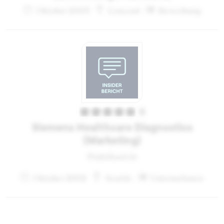
Oktober 2003
Concord
Bewerbung
5
Siemens Healthcare Diagnostics
(Marketing)
Praktikant:in
Oktober 2002
Seattle
Unternehmen