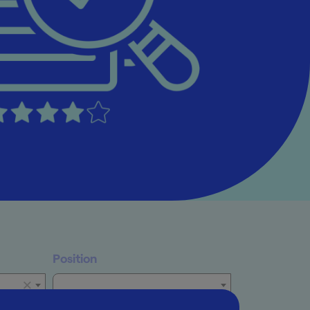
Position
×