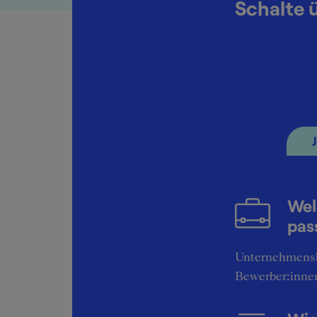
Schalte 
RWE Konzer
Praktikant:in
Juli 2006
Wel
pas
Unternehmens
Bewerber:inne