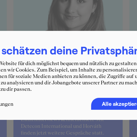
 schätzen deine Privatsphä
ebsite für dich möglichst bequem und nützlich zu gestalten
n wir Cookies. Zum Beispiel, um Inhalte zu personalisiere
en für soziale Medien anbieten zu können, die Zugriffe auf 
zu analysieren und dir Jobangebote unserer Partner zu mach
 zu dir passen.
Stella
Alle akzeptie
lungen
Beim Event "Consulting for Women"
konnte ich mehrere Beratungen in
Einzelinterviews kennenlernen. Mit
Detecon International und Horváth
finden jetzt weitere Gespräche statt.