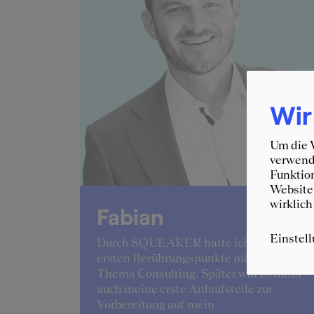
Wir
Um die W
verwende
Funktion
Website 
wirklich
Fabian
Einstel
lingelte
Durch SQUEAKER hatte ich meine
 der
ersten Berührungspunkte mit dem
ang der
Thema Consulting. Später war es dann
ant.
auch meine erste Anlaufstelle zur
Vorbereitung auf mein