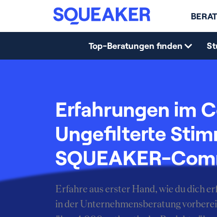
BERAT
Top-Beratungen finden
St
Erfahrungen im C
Ungefilterte Sti
SQUEAKER-Com
Erfahre aus erster Hand, wie du dich 
in der Unternehmensberatung vorberei