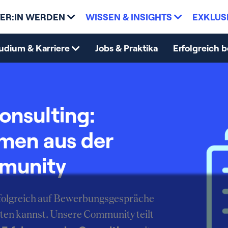
ER:IN WERDEN
WISSEN & INSIGHTS
EXKLUS
udium & Karriere
Jobs & Praktika
Erfolgreich 
onsulting:
mmen aus der
munity
erfolgreich auf Bewerbungsgespräche
ten kannst. Unsere Community teilt