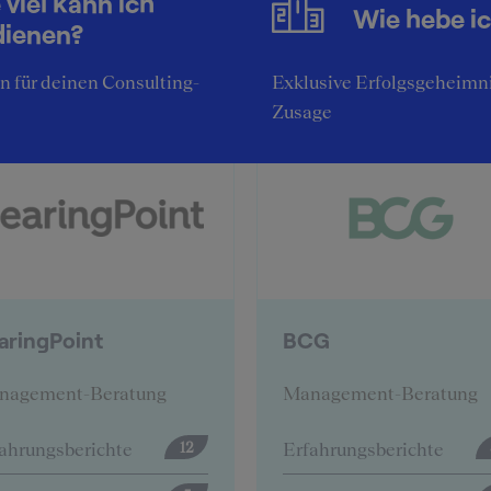
 viel kann ich
Wie hebe i
Top-Unternehmensberatungen
dienen?
stellen sich vor:
 für deinen Consulting-
Exklusive Erfolgsgeheimni
Zusage
CG
Deloitte
nagement-Beratung
Management-Beratung
ahrungsberichte
Erfahrungsberichte
57