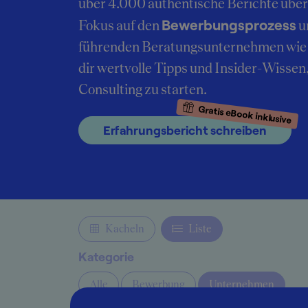
über 4.000 authentische Berichte übe
Bewerbungsprozess
Fokus auf den
u
führenden Beratungsunternehmen wie 
dir wertvolle Tipps und Insider-Wissen
Consulting zu starten.
Gratis eBook inklusive
Erfahrungsbericht schreiben
Kacheln
Liste
Kategorie
Alle
Bewerbung
Unternehmen