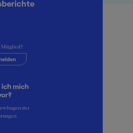
sberichte
Wir haben 1 passende Reports für dich gefunden
 Mitglied?
elden
 ich mich
vor?
iewfragen der
atungen