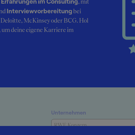
Erfahrungen im Consulting
r
, mit
Interviewvorbereitung
nd
bei
Deloitte, McKinsey oder BCG. Hol
, um deine eigene Karriere im
Unternehmen
RWE Konzern