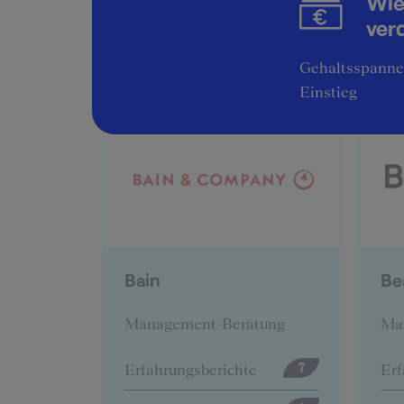
Wie
ver
Gehaltsspannen
Einstieg
BearingPoint
B
tung
Management-Beratung
Ma
e
Erfahrungsberichte
Erf
7
12