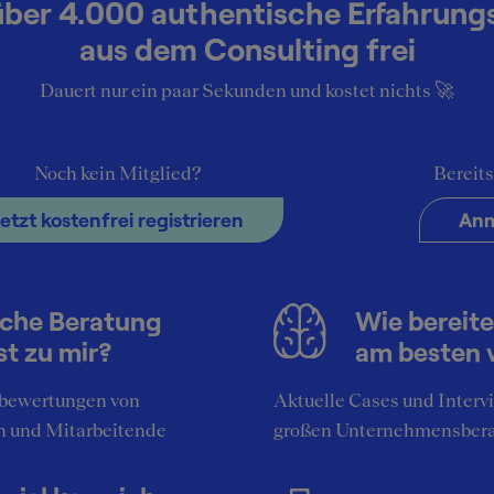
über 4.000 authentische Erfahrung
aus dem Consulting frei
Dauert nur ein paar Sekunden und kostet nichts 🚀
4
Noch kein Mitglied?
Bereits
n (Unternehmenskommunikation)
Jetzt kostenfrei registrieren
Anm
Essen
Unternehmen
che Beratung
Wie bereite
st zu mir?
am besten 
bewertungen von
Aktuelle Cases und Interv
n und Mitarbeitende
großen Unternehmensber