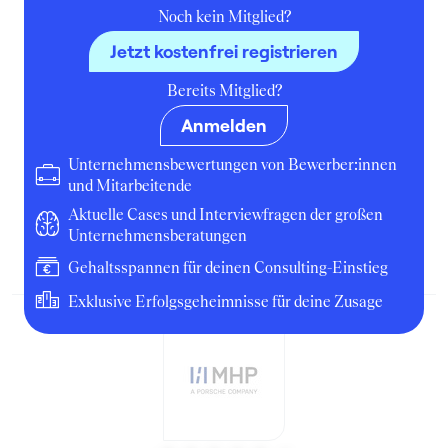
Noch kein Mitglied?
Jetzt kostenfrei registrieren
4
Bereits Mitglied?
MHP Management- und IT Beratung
(Bewerbung Job (1-3 Jahre
Anmelden
Berufserfahrung))
Unternehmensbewertungen von Bewerber:innen
Consultant
und Mitarbeitende
Aktuelle Cases und Interviewfragen der großen
April 2020
Frankfurt (Main)
Unternehmensberatungen
Bewerbung
Gehaltsspannen für deinen Consulting-Einstieg
Exklusive Erfolgsgeheimnisse für deine Zusage