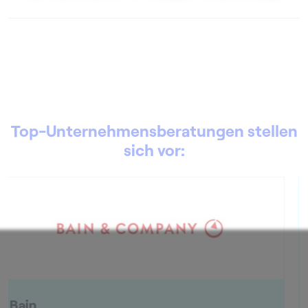
Top-Unternehmensberatungen stellen
sich vor:
BearingPoint