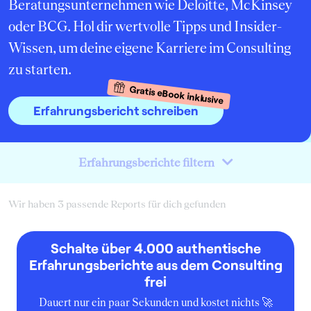
Beratungsunternehmen wie Deloitte, McKinsey
oder BCG. Hol dir wertvolle Tipps und Insider-
Wissen, um deine eigene Karriere im Consulting
zu starten.
Gratis eBook inklusive
Erfahrungsbericht schreiben
Erfahrungsberichte filtern
Wir haben 3 passende Reports für dich gefunden
Schalte über 4.000 authentische
Erfahrungsberichte aus dem Consulting
frei
Dauert nur ein paar Sekunden und kostet nichts 🚀