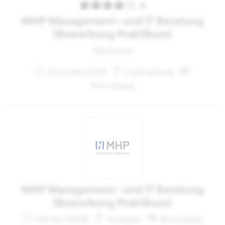
4
MHP Management- und IT Beratung
(Bewerbung Praktikum)
Masterant
Dezember 2013
Ludwigsburg
Bewerbung
MHP Management- und IT Beratung
(Bewerbung Praktikum)
Oktober 2006
Stuttgart
Bewerbung