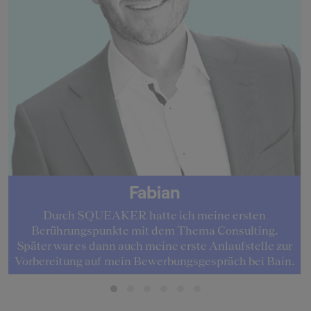
Fabian
Durch SQUEAKER hatte ich meine ersten
Berührungspunkte mit dem Thema Consulting.
Später war es dann auch meine erste Anlaufstelle zur
Vorbereitung auf mein Bewerbungsgespräch bei Bain.