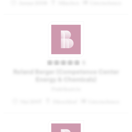
Januar 2008
München
Unternehmen
5
Roland Berger (Competence Center
Energy & Chemicals)
Praktikant:in
Mai 2007
Düsseldorf
Unternehmen