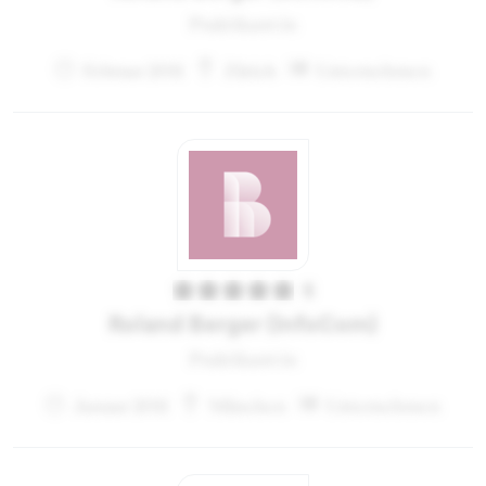
Praktikant:in
Februar 2011
Zürich
Unternehmen
5
Roland Berger (InfoCom)
Praktikant:in
Januar 2011
München
Unternehmen