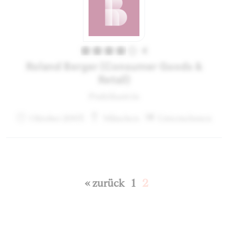
4
Roland Berger (Consumer Goods &
Retail)
Praktikant:in
Oktober 2003
München
Unternehmen
« zurück
1
2