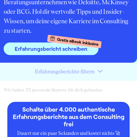
Beratungsunternehmen wie Deloitte, McKinsey
oder BCG. Hol dir wertvolle Tipps und Insider-
Wissen, um deine eigene Karriere im Consulting
zu starten.
Gratis eBook inklusive
Erfahrungsbericht schreiben
Erfahrungsberichte filtern
Wir haben 33 passende Reports für dich gefunden
Schalte über 4.000 authentische
Erfahrungsberichte aus dem Consulting
frei
Dauert nur ein paar Sekunden und kostet nichts 🚀