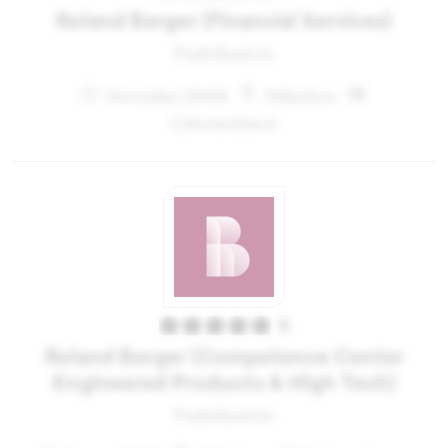
Roland Berger (Financial Services)
Praktikant:in
November 2008
München
Unternehmen
5
Roland Berger (Competence Center
Engineered Products & High Tech)
Praktikant:in