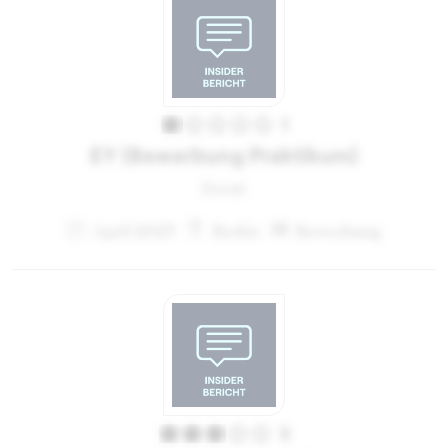
1
EY (Bewerbung Praktikum)
Event
April 2023
Berlin
Bewerbung
3