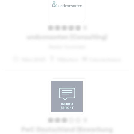
5
undconsorten (Consulting)
Junior Associate
März 2023
München
Unternehmen
3
PwC Deutschland (Bewerbung