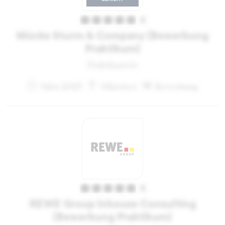
5
Mücke Sturm & Company (Bewerbung
Praktikum)
Praktikant:in
März 2023
München
Bewerbung
5
REWE Group Inhouse Consulting
(Bewerbung Praktikum)