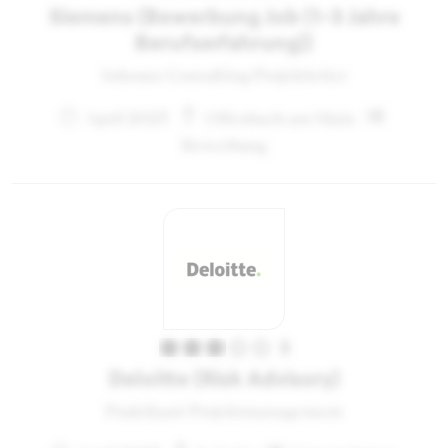
Siemens (Bewerbung Job (1-3 Jahre
Berufserfahrung))
Inhouse Consulting Projektleiter
April 2023
Offenbach am Main
Bewerbung
3
Deloitte (Risk Advisory)
Praktikant Projektmanagement