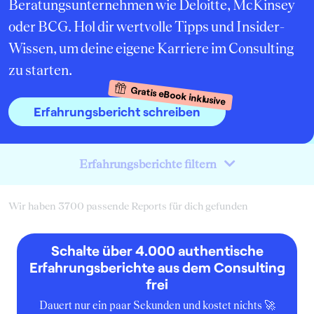
Beratungsunternehmen wie Deloitte, McKinsey
oder BCG. Hol dir wertvolle Tipps und Insider-
Wissen, um deine eigene Karriere im Consulting
zu starten.
Gratis eBook inklusive
Erfahrungsbericht schreiben
Erfahrungsberichte filtern
Wir haben 3700 passende Reports für dich gefunden
Schalte über 4.000 authentische
Erfahrungsberichte aus dem Consulting
frei
Dauert nur ein paar Sekunden und kostet nichts 🚀