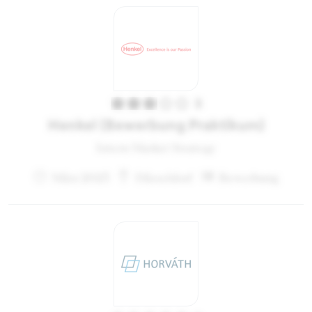
3
Henkel (Bewerbung Praktikum)
Intern Market Strategy
März 2023
Düsseldorf
Bewerbung