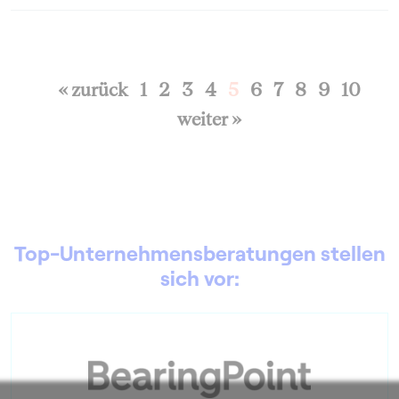
« zurück
1
2
3
4
5
6
7
8
9
10
weiter »
Top-Unternehmensberatungen stellen
sich vor: