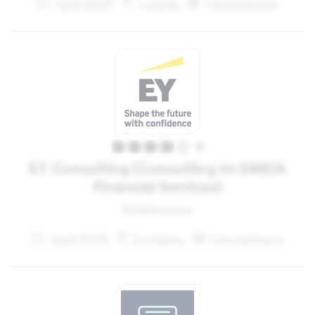
April 2023
Leipzig
Unternehmen
4
EY Consulting (Consulting im EMEIA
Financial Services)
Praktikant:in
April 2023
Eschborn
Unternehmen