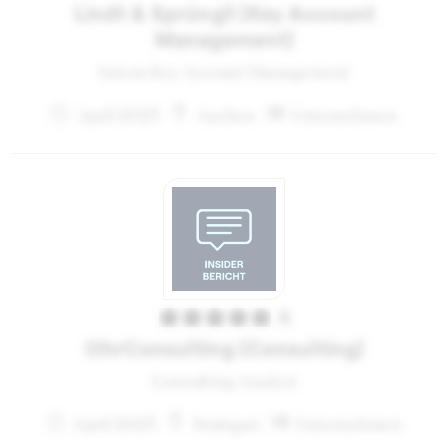
Lindt & Sprüngli (Key Account
Management)
Intern Key Account Management
April 2023
Aachen
Unternehmen
5
OhrConsulting (Consulting)
Consulting Analyst
April 2023
Stuttgart
Unternehmen