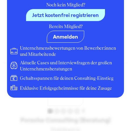
Noch kein Mitglied?
Jetzt kostenfrei registrieren
4
Bereits Mitglied?
Umlaut energy GmbH (Hydrogen)
Anmelden
Praktikant
Unternehmensbewertungen von Bewerber:innen
August 2023
Aachen
Unternehmen
und Mitarbeitende
Aktuelle Cases und Interviewfragen der großen
Unternehmensberatungen
Gehaltsspannen für deinen Consulting-Einstieg
Exklusive Erfolgsgeheimnisse für deine Zusage
1
Porsche Consulting (Beratung)
Praktikant:in