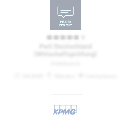
5
PwC Deutschland
(Wirtschaftsprüfung)
Praktikant:in
Juli 2023
München
Unternehmen