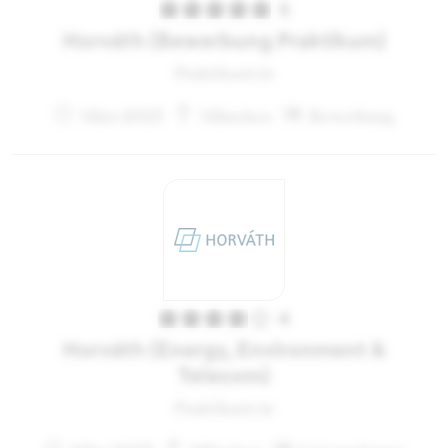
5
Horváth (Bewerbung Praktikum)
Praktikant:in
März 2023
München
Bewerbung
4
Horváth (Energy, Environment &
Telecom)
Praktikant:in