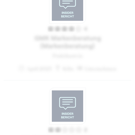
4
GMK Markenberatung
(Markenberatung)
Praktikant:in
April 2023
Köln
Unternehmen
2