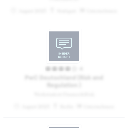
August 2023
Stuttgart
Unternehmen
4
PwC Deutschland (Risk and
Regulation )
Werkstudent Finance&Risk
August 2023
Berlin
Unternehmen