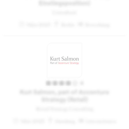
Einstiegsposition)
Consultant
März 2023
Berlin
Bewerbung
4
Kurt Salmon, part of Accenture
Strategy (Retail)
Retail Strategy Consulting
März 2023
Hamburg
Unternehmen