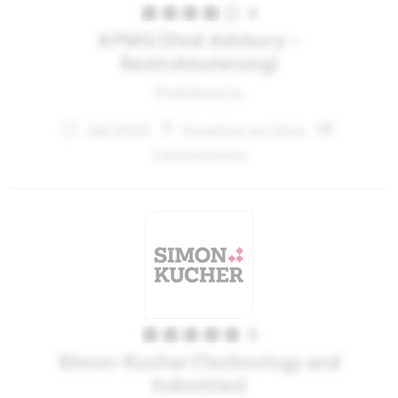
4
KPMG (Deal Advisory -
Restrukturierung)
Praktikant:in
Juli 2023
Frankfurt am Main
Unternehmen
5
Simon-Kucher (Technology and
Industries)