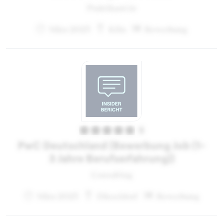
Praktikant:in
März 2023
Köln
Bewerbung
5
PwC Deutschland (Bewerbung Job (1-
3 Jahre Berufserfahrung))
Consulting
März 2023
Düsseldorf
Bewerbung