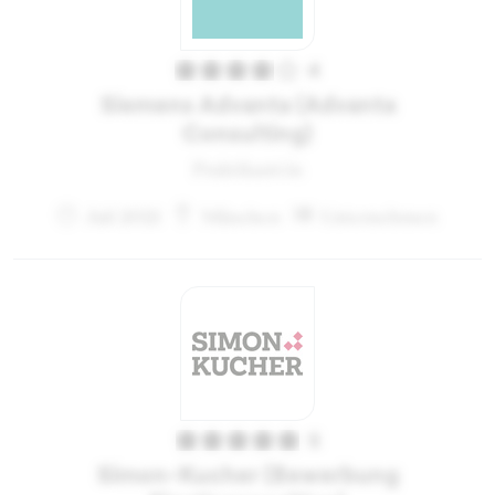
4
Siemens Advanta (Advanta
Consulting)
Praktikant:in
Juli 2021
München
Unternehmen
5
Simon-Kucher (Bewerbung