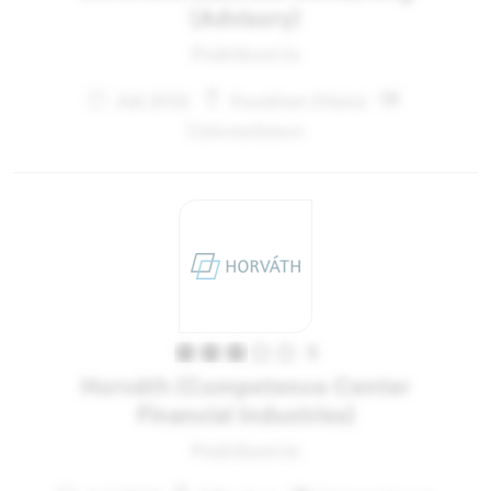
(Advisory)
Praktikant:in
Juli 2021
Frankfurt (Main)
Unternehmen
3
Horváth (Competence Center
Financial Industries)
Praktikant:in