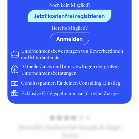
Noch kein Mitglied?
Jetzt kostenfrei registrieren
5
Bereits Mitglied?
EY Wirtschaftsprüfung (HR)
Anmelden
Campusscout
Unternehmensbewertungen von Bewerber:innen
Juli 2021
Berlin
Unternehmen
und Mitarbeitende
Aktuelle Cases und Interviewfragen der großen
Unternehmensberatungen
Gehaltsspannen für deinen Consulting-Einstieg
Exklusive Erfolgsgeheimnisse für deine Zusage
4
Horváth (Industrial Goods & High
Tech)