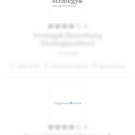
4
Strategy& (Bewerbung
Einstiegsposition)
Associate
Juni 2021
Frankfurt (Main)
Bewerbung
4