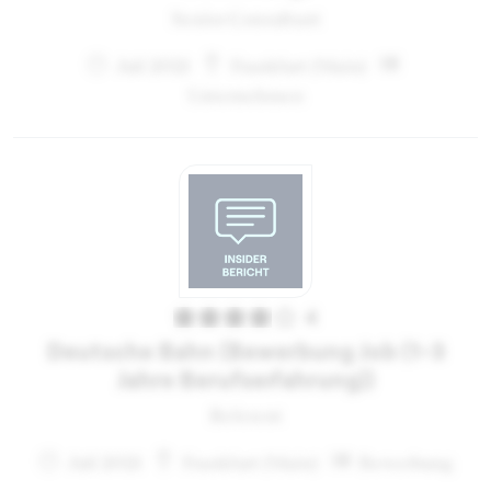
Senior Consultant
Juli 2021
Frankfurt (Main)
Unternehmen
4
Deutsche Bahn (Bewerbung Job (1-3
Jahre Berufserfahrung))
Referent
Juli 2021
Frankfurt (Main)
Bewerbung