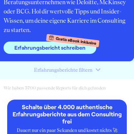
Beratungsunternehmen wie Deloitte, McKinsey
oder BCG. Hol dir wertvolle Tipps und Insider-
Wissen, um deine eigene Karriere im Consulting
zu starten.
Gratis eBook inklusive
Erfahrungsbericht schreiben
Erfahrungsberichte filtern
Wir haben 3700 passende Reports für dich gefunden
Schalte über 4.000 authentische
Erfahrungsberichte aus dem Consulting
frei
Dauert nur ein paar Sekunden und kostet nichts 🚀