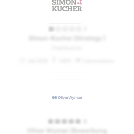
1
Simon-Kucher (Strategy )
Praktikant:in
Juli 2021
NRW
Unternehmen
5
Oliver Wyman (Bewerbung