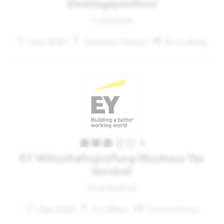
Einstiegsposition)
Consultant
Juni 2021
Frankfurt (Main)
Bewerbung
3
EY Wirtschaftsprüfung (Business Tax
Service)
Praktikant:in
Juni 2021
Eschborn
Unternehmen