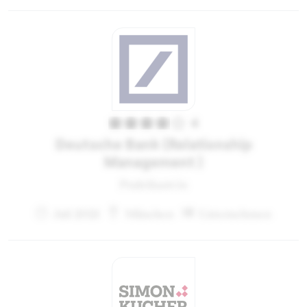
4
Deutsche Bank (Relationship
Management )
Praktikant:in
Juli 2021
München
Unternehmen