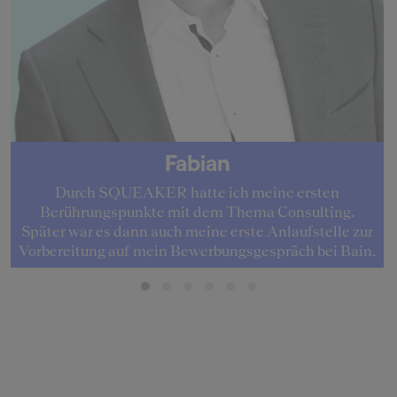
Fabian
Durch SQUEAKER hatte ich meine ersten
Berührungspunkte mit dem Thema Consulting.
Später war es dann auch meine erste Anlaufstelle zur
Vorbereitung auf mein Bewerbungsgespräch bei Bain.