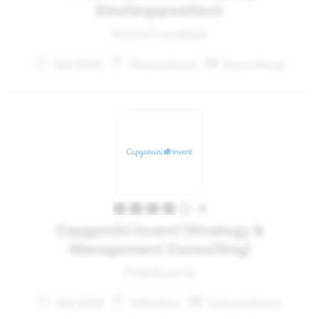
Einstiegsposition)
Senior Consultant
Juli 2021
Deutschland
Bewerbung
4
Capgemini Invent (Strategy &
Management Consulting)
Praktikant:in
Juli 2021
München
Unternehmen