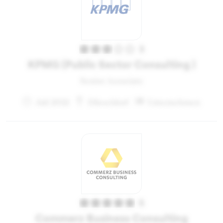
3
KPMG (Public Sector Consulting )
Senior Associate
Juli 2021
Düsseldorf
Unternehmen
5
Commerz Business Consulting