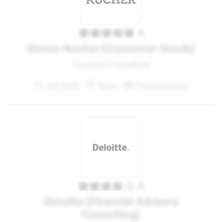
5
Simon-Kucher (Consumer Goods)
Associate Consultant
Juli 2021
Bonn
Unternehmen
4
Deloitte (Financial Advisory
Consulting)