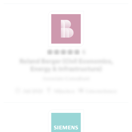
5
Roland Berger (Civil Economics,
Energy & Infrastructure)
Associate Consultant
Juli 2021
München
Unternehmen