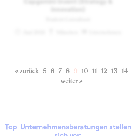
Capgemini Invent (Strategy &
innovation)
Student Consultant
Juni 2021
München
Unternehmen
« zurück
5
6
7
8
9
10
11
12
13
14
weiter »
Top-Unternehmensberatungen stellen
sich vor: