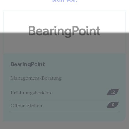
BearingPoint
Management-Beratung
Erfahrungsberichte
12
Offene Stellen
5