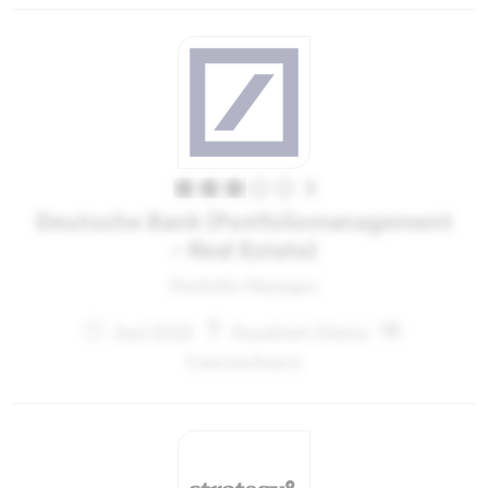
3
Deutsche Bank (Portfoliomanagement
- Real Estate)
Portfolio Manager
Juni 2021
Frankfurt (Main)
Unternehmen