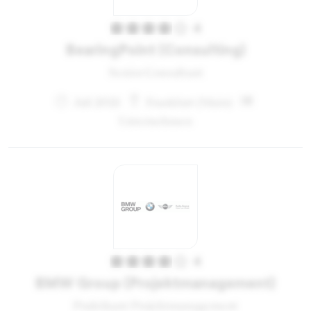
4
BearingPoint (Consulting)
Senior Consultant
Juli 2021
Frankfurt (Main)
Unternehmen
4
BMW Group (Projektmanagement)
Praktikant Projektmanagement