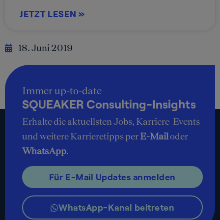
JETZT LESEN »
18. Juni 2019
Immer up-to-date
SQUEAKER Consulting-Insights
Erhalte die aktuellsten Jobs, Karriere-Events
und weitere Karrieretipps per
E-Mail
oder
WhatsApp
.
Für E-Mail Updates anmelden
WhatsApp-Kanal beitreten