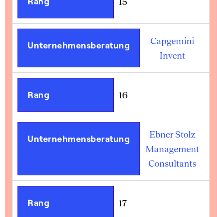
Rang
15
Capgemini
Unternehmensberatung
Invent
Rang
16
Ebner Stolz
Unternehmensberatung
Management
Consultants
Rang
17