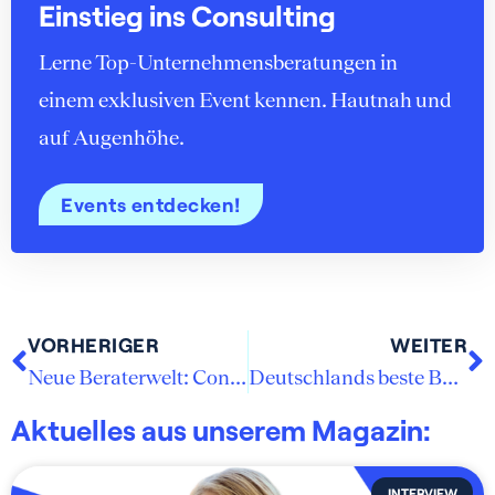
Einstieg ins Consulting
Lerne Top-Unternehmensberatungen in
einem exklusiven Event kennen. Hautnah und
auf Augenhöhe.
Events entdecken!
VORHERIGER
WEITER
Neue Beraterwelt: Consulting wird digital
Deutschlands beste Beratungen: Studie 2020
Aktuelles aus unserem Magazin:
INTERVIEW