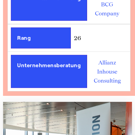
BCG
Company
Rang
26
Allianz
Unternehmensberatung
Inhouse
Consulting