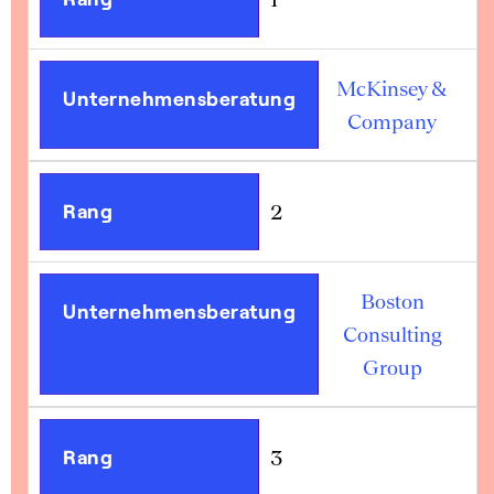
McKinsey &
Unternehmensberatung
Company
Rang
2
Boston
Unternehmensberatung
Consulting
Group
Rang
3