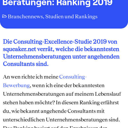
Beratungen: Ranking 2019
Branchennews
,
Studien und Rankings
Die Consulting-Excellence-Studie 2019 von
squeaker.net verrät, welche die bekanntesten
Unternehmensberatungen unter angehenden
Consultants sind.
An wen richte ich meine
Consulting-
Bewerbung
, wenn ich eine der bekanntesten
Unternehmensberatungen auf meinem Lebenslauf
stehen haben möchte? In diesem Ranking erfährst
du, wie bekannt angehende Consultants mit
unterschiedlichen Unternehmensberatungen sind.
Das Ranking basiert auf den Ergebnissen der