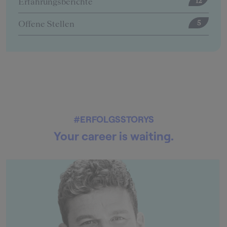
Erfahrungsberichte
12
Offene Stellen
5
#ERFOLGSSTORYS
Your career is waiting.