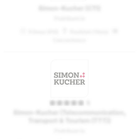
Simon-Kucher (CTI)
Praktikant:in
Februar 2012
Frankfurt (Main)
Unternehmen
5
Simon-Kucher (Telecommunication,
Transport & Tourism (TTT))
Praktikant:in