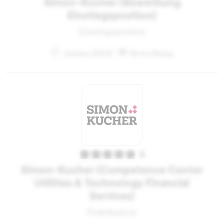
Simon-Kucher (Bewerbung
Einstiegsposition)
Einstiegsposition
Januar 2004
Bewerbung
5
Simon-Kucher (Competence Center
Utilities & Technology Financial
Services)
Praktikant:in