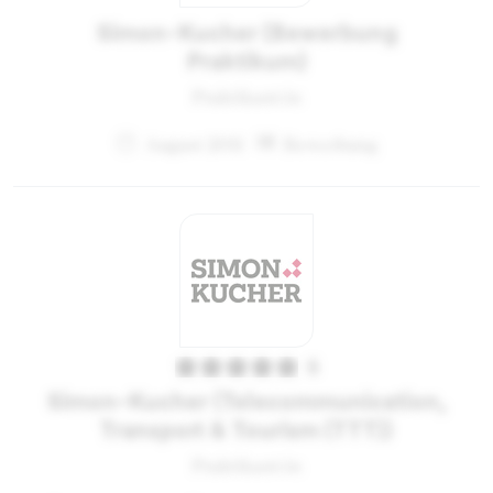
Simon-Kucher (Bewerbung
Praktikum)
Praktikant:in
August 2011
Bewerbung
5
Simon-Kucher (Telecommunication,
Transport & Tourism (TTT))
Praktikant:in