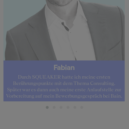
Fabian
Durch SQUEAKER hatte ich meine ersten
Berührungspunkte mit dem Thema Consulting.
Später war es dann auch meine erste Anlaufstelle zur
Vorbereitung auf mein Bewerbungsgespräch bei Bain.