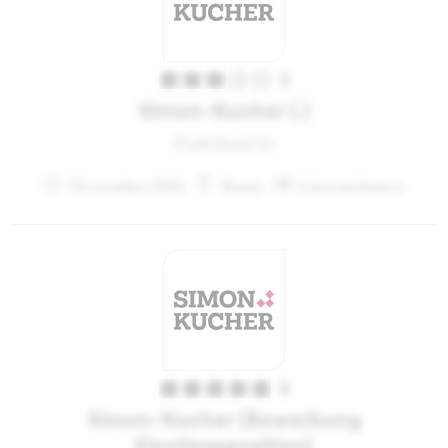
3
Simon-Kucher (.)
Praktikant:in
Dezember 2011
Bonn
Unternehmen
5
Simon-Kucher (Bewerbung
Einstiegsposition)