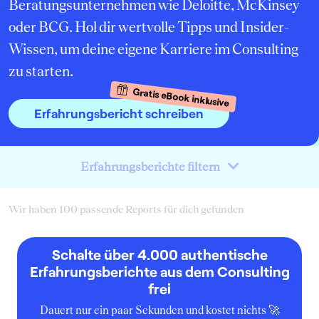
Beratungsunternehmen wie Deloitte, McKinsey
oder BCG. Hol dir wertvolle Tipps und Insider-
Wissen, um deine eigene Karriere im Consulting
zu starten.
Gratis eBook inklusive
Erfahrungsbericht schreiben
Erfahrungsberichte filtern
Wir haben 100 passende Reports für dich gefunden
Schalte über 4.000 authentische
Erfahrungsberichte aus dem Consulting
frei
Dauert nur ein paar Sekunden und kostet nichts 🚀