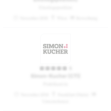
Einstiegsposition
November 2011
Wien
Bewerbung
5
Simon-Kucher (CTI)
Praktikant:in
November 2011
Frankfurt (Main)
Unternehmen