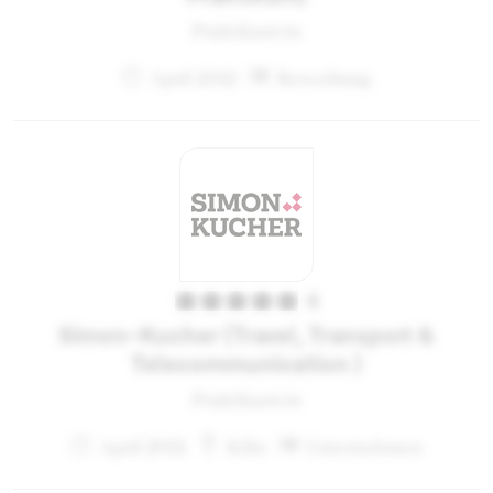
Praktikant:in
April 2012
Bewerbung
5
Simon-Kucher (Travel, Transport &
Telecommunication )
Praktikant:in
April 2012
Köln
Unternehmen